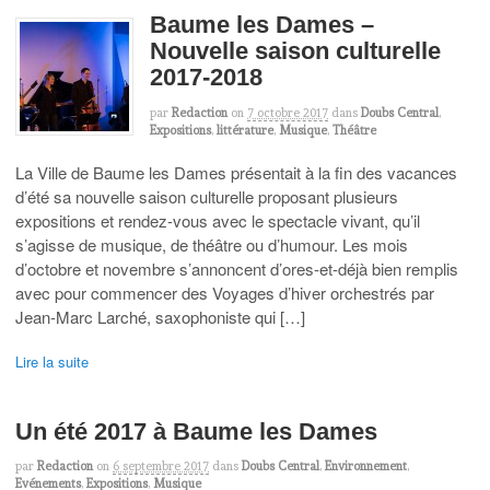
Baume les Dames –
Nouvelle saison culturelle
2017-2018
par
Redaction
on
7 octobre 2017
dans
Doubs Central
,
Expositions
,
littérature
,
Musique
,
Théâtre
La Ville de Baume les Dames présentait à la fin des vacances
d’été sa nouvelle saison culturelle proposant plusieurs
expositions et rendez-vous avec le spectacle vivant, qu’il
s’agisse de musique, de théâtre ou d’humour. Les mois
d’octobre et novembre s’annoncent d’ores-et-déjà bien remplis
avec pour commencer des Voyages d’hiver orchestrés par
Jean-Marc Larché, saxophoniste qui […]
Lire la suite
Un été 2017 à Baume les Dames
par
Redaction
on
6 septembre 2017
dans
Doubs Central
,
Environnement
,
Evénements
,
Expositions
,
Musique