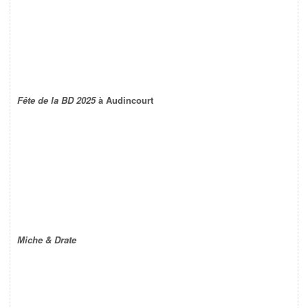
Fête de la BD 2025
à Audincourt
Miche & Drate