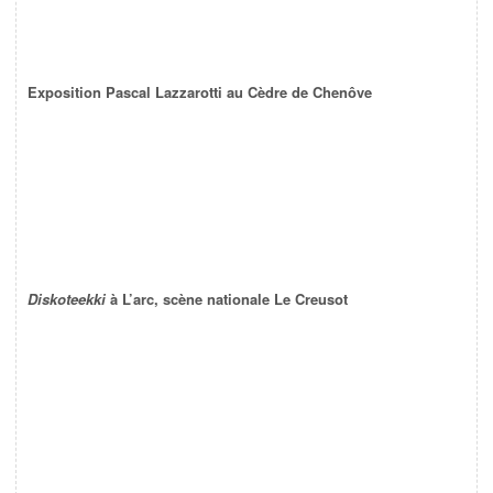
Exposition Pascal Lazzarotti au Cèdre de Chenôve
Diskoteekki
à L’arc, scène nationale Le Creusot