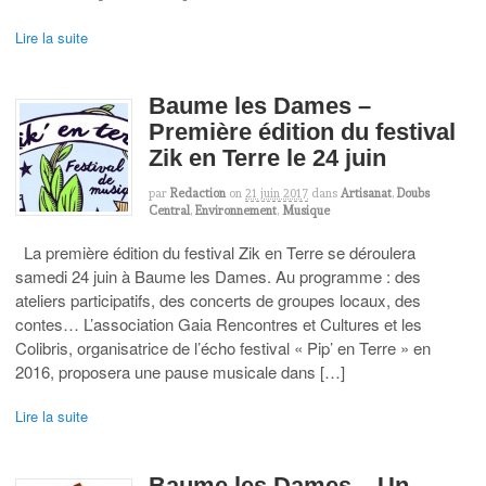
Lire la suite
Baume les Dames –
Première édition du festival
Zik en Terre le 24 juin
par
Redaction
on
21 juin 2017
dans
Artisanat
,
Doubs
Central
,
Environnement
,
Musique
La première édition du festival Zik en Terre se déroulera
samedi 24 juin à Baume les Dames. Au programme : des
ateliers participatifs, des concerts de groupes locaux, des
contes… L’association Gaia Rencontres et Cultures et les
Colibris, organisatrice de l’écho festival « Pip’ en Terre » en
2016, proposera une pause musicale dans […]
Lire la suite
Baume les Dames – Un