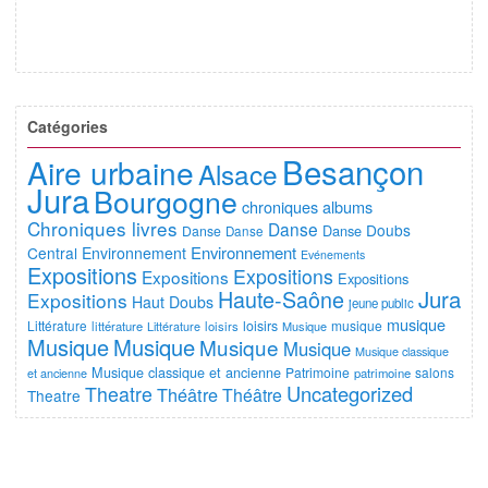
Catégories
Besançon
Aire urbaine
Alsace
Jura
Bourgogne
chroniques albums
Chroniques livres
Danse
Doubs
Danse
Danse
Danse
Environnement
Central
Environnement
Evénements
Expositions
Expositions
Expositions
Expositions
Jura
Haute-Saône
Expositions
Haut Doubs
jeune public
musique
Littérature
loisirs
musique
littérature
Littérature
loisirs
Musique
Musique
Musique
Musique
Musique
Musique classique
Musique classique et ancienne
Patrimoine
salons
et ancienne
patrimoine
Uncategorized
Theatre
Théâtre
Théâtre
Theatre