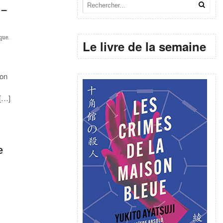
 –
que
,
Le livre de la semaine
 on
 […]
e
s