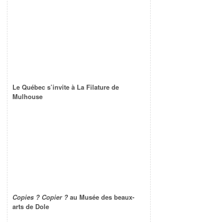
Le Québec s’invite à La Filature de
Mulhouse
Copies ? Copier ?
au Musée des beaux-
arts de Dole