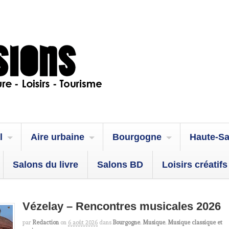
l
Aire urbaine
Bourgogne
Haute-S
Salons du livre
Salons BD
Loisirs créatifs
Vézelay – Rencontres musicales 2026
par
Redaction
on
6 août 2026
dans
Bourgogne
,
Musique
,
Musique classique et