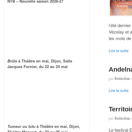
NTB – Nouvelle saison 2026-27
l’été dernie
Vézelay et 
les mots de
Lire la suite
Brûle
à Théâtre en mai, Dijon, Salle
Jacques Fornier, du 22 au 24 mai
Andelna
par
Redaction
Lire la suite
Territo
par
Redaction
Tumeur ou tutu
à Théâtre en mai, Dijon,
Le festival 
Théâtre Mansart, du 23 au 25 mai