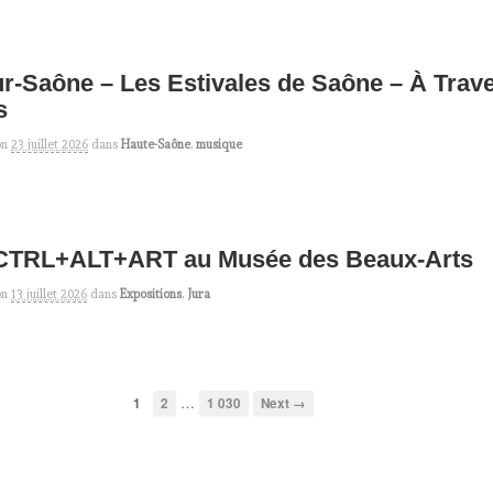
r-Saône – Les Estivales de Saône – À Trav
s
on
23 juillet 2026
dans
Haute-Saône
,
musique
 CTRL+ALT+ART au Musée des Beaux-Arts
on
13 juillet 2026
dans
Expositions
,
Jura
…
1
2
1 030
Next →