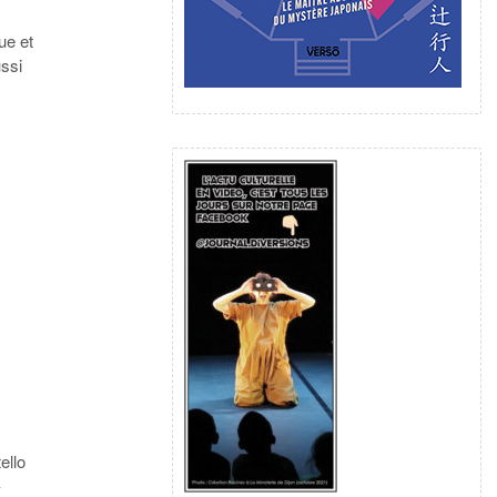
ue et
ussi
ello
–