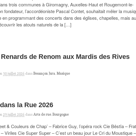
dans trois communes à Giromagny, Auxelles-Haut et Rougemont-le-
 fondateur, l’accordéoniste Pascal Contet, souhaitait mêler la musiq
ne en programmant des concerts dans des églises, chapelles, mais a
écouvrir les atouts naturels de la […]
– Renards de Renom aux Mardis des Rives
on
30 juillet 2026
dans
Besançon Jura
,
Musique
dans la Rue 2026
on
29 juillet 2026
dans
Arts de rue
,
Bourgogne
et & Couleurs de Chap’ – Fabrice Guy, l’opéra rock Cie Bêstîa – Frat
 – Viriles Cie Super Super – C’est un beau jour Le Cri du Moustique 