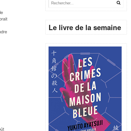
de
brait
Le livre de la semaine
ndre
oût