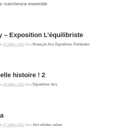
s marcherons ensemble
 – Exposition L’équilibriste
on
29 juillet 2026
dans
Besançon Jura
,
Expositions
,
Patrimoine
lle histoire ! 2
on
28 juillet 2026
dans
Expositions
,
Jura
ia
on
27 juillet 2026
dans
Aire urbaine
,
salons