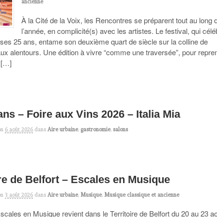
ancienne
À la Cité de la Voix, les Rencontres se préparent tout au long 
l’année, en complicité(s) avec les artistes. Le festival, qui célé
r ses 25 ans, entame son deuxième quart de siècle sur la colline de
aux alentours. Une édition à vivre “comme une traversée”, pour repre
 […]
ns – Foire aux Vins 2026 – Italia Mia
on
6 août 2026
dans
Aire urbaine
,
gastronomie
,
salons
ire de Belfort – Escales en Musique
on
3 août 2026
dans
Aire urbaine
,
Musique
,
Musique classique et ancienne
Escales en Musique revient dans le Territoire de Belfort du 20 au 23 a