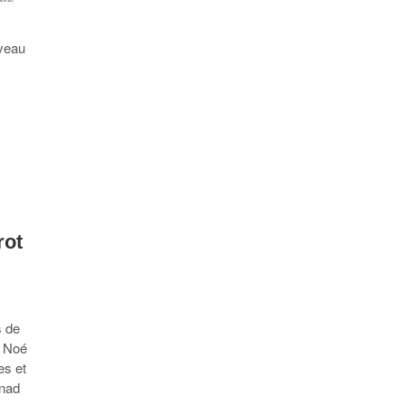
uveau
rot
s de
: Noé
es et
rnad