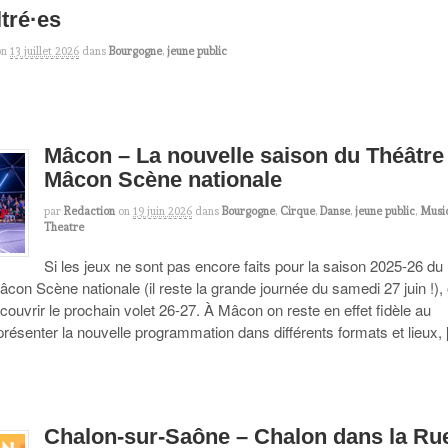
ltré·es
on
13 juillet 2026
dans
Bourgogne
,
jeune public
Mâcon – La nouvelle saison du Théâtre
Mâcon Scène nationale
par
Redaction
on
19 juin 2026
dans
Bourgogne
,
Cirque
,
Danse
,
jeune public
,
Musi
Theatre
Si les jeux ne sont pas encore faits pour la saison 2025-26 du
con Scène nationale (il reste la grande journée du samedi 27 juin !),
couvrir le prochain volet 26-27. À Mâcon on reste en effet fidèle au
présenter la nouvelle programmation dans différents formats et lieux,
Chalon-sur-Saône – Chalon dans la Ru