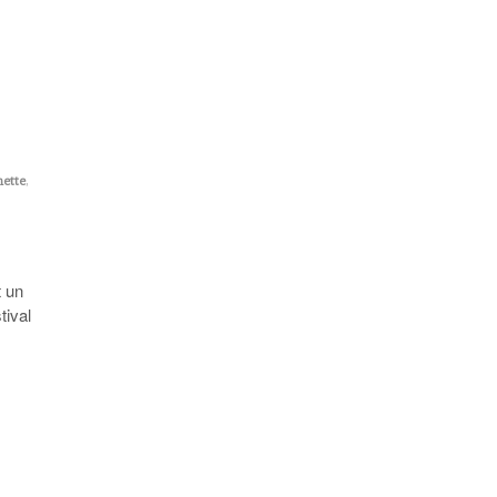
nette
,
t un
tival