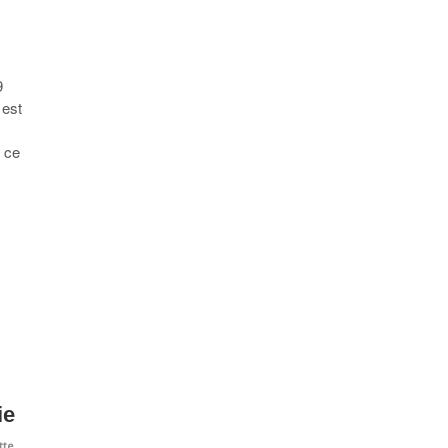
9
 est
 ce
ie
tte
,