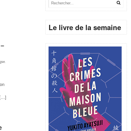
Le livre de la semaine
 –
que
,
 on
 […]
e