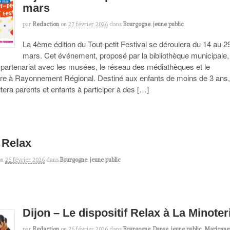
mars
par
Redaction
on
27 février 2026
dans
Bourgogne
,
jeune public
La 4ème édition du Tout-petit Festival se déroulera du 14 au 2
mars. Cet événement, proposé par la bibliothèque municipale,
 partenariat avec les musées, le réseau des médiathèques et le
re à Rayonnement Régional. Destiné aux enfants de moins de 3 ans,
era parents et enfants à participer à des […]
 Relax
on
26 février 2026
dans
Bourgogne
,
jeune public
Dijon – Le dispositif Relax à La Minoter
par
Redaction
on
26 février 2026
dans
Bourgogne
,
Danse
,
jeune public
,
Marionne