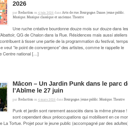
2026
par
Redaction
on
4 juin 2026
dans
Arts de rue
,
Bourgogne
,
Danse
,
jeune public
,
Musique
,
Musique classique et ancienne
,
Theatre
Une ruche créative bourdonne douze mois sur douze dans le
 l’Abattoir, QG de Chalon dans la Rue. Résidences mais aussi ateliers
s contribuent à tisser une partie de la programmation du festival, temps
 se veut “le point de convergence” des artistes, comme le rappelle le
Centre national […]
Mâcon – Un Jardin Punk dans le parc d
l’Abîme le 27 juin
par
Redaction
on
4 mars 2026
dans
Bourgogne
,
jeune public
,
Musique
,
Theatre
Punk et jardin sont rarement associés dans la même phrase !
sont cependant deux préoccupations qui mobilisent en ce mo
 La Tortue. Projet pour le jeune public (accompagné par des adultes)