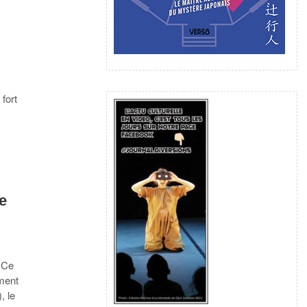
s
 fort
e
 Ce
ment
, le