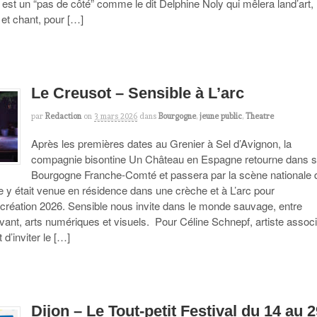
est un “pas de côté” comme le dit Delphine Noly qui mêlera land’art,
 et chant, pour […]
Le Creusot – Sensible à L’arc
par
Redaction
on
3 mars 2026
dans
Bourgogne
,
jeune public
,
Theatre
Après les premières dates au Grenier à Sel d’Avignon, la
compagnie bisontine Un Château en Espagne retourne dans 
Bourgogne Franche-Comté et passera par la scène nationale 
e y était venue en résidence dans une crèche et à L’arc pour
 création 2026. Sensible nous invite dans le monde sauvage, entre
vant, arts numériques et visuels. Pour Céline Schnepf, artiste assoc
it d’inviter le […]
Dijon – Le Tout-petit Festival du 14 au 