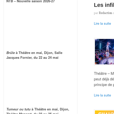
NTB – Nouvelle saison 2026-27
Les infi
par
Redaction
Lire la suite
Brûle
à Théâtre en mai, Dijon, Salle
Jacques Fornier, du 22 au 24 mai
Théâtre – Mâ
peut déjà dé
principe de 
Lire la suite
Tumeur ou tutu
à Théâtre en mai, Dijon,
Théâtre Mansart, du 23 au 25 mai