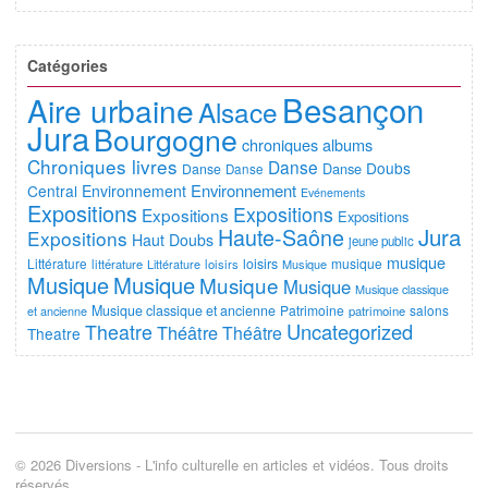
Catégories
Besançon
Aire urbaine
Alsace
Jura
Bourgogne
chroniques albums
Chroniques livres
Danse
Doubs
Danse
Danse
Danse
Environnement
Central
Environnement
Evénements
Expositions
Expositions
Expositions
Expositions
Jura
Haute-Saône
Expositions
Haut Doubs
jeune public
musique
Littérature
loisirs
musique
littérature
Littérature
loisirs
Musique
Musique
Musique
Musique
Musique
Musique classique
Musique classique et ancienne
Patrimoine
salons
et ancienne
patrimoine
Uncategorized
Theatre
Théâtre
Théâtre
Theatre
© 2026 Diversions - L'info culturelle en articles et vidéos. Tous droits
réservés