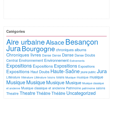
Catégories
Besançon
Aire urbaine
Alsace
Jura
Bourgogne
chroniques albums
Chroniques livres
Danse
Doubs
Danse
Danse
Danse
Environnement
Central
Environnement
Evénements
Expositions
Expositions
Expositions
Expositions
Jura
Haute-Saône
Expositions
Haut Doubs
jeune public
musique
Littérature
loisirs
musique
littérature
Littérature
loisirs
Musique
Musique
Musique
Musique
Musique
Musique classique
Musique classique et ancienne
Patrimoine
salons
et ancienne
patrimoine
Uncategorized
Theatre
Théâtre
Théâtre
Theatre