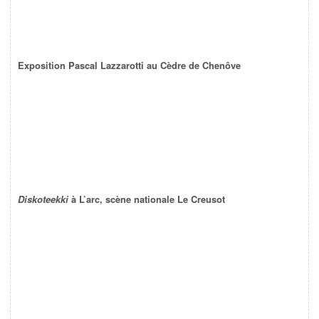
Exposition Pascal Lazzarotti au Cèdre de Chenôve
Diskoteekki
à L’arc, scène nationale Le Creusot