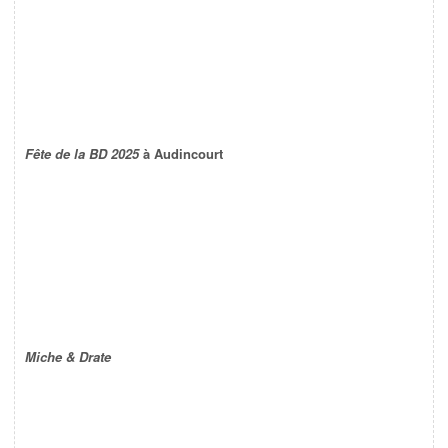
Fête de la BD 2025
à Audincourt
Miche & Drate