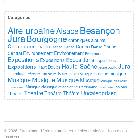
Catégories
Besançon
Aire urbaine
Alsace
Jura
Bourgogne
chroniques albums
Chroniques livres
Danse
Doubs
Danse
Danse
Danse
Environnement
Central
Environnement
Evénements
Expositions
Expositions
Expositions
Expositions
Jura
Haute-Saône
Expositions
Haut Doubs
jeune public
musique
Littérature
loisirs
musique
littérature
Littérature
loisirs
Musique
Musique
Musique
Musique
Musique
Musique classique
Musique classique et ancienne
Patrimoine
salons
et ancienne
patrimoine
Uncategorized
Theatre
Théâtre
Théâtre
Theatre
© 2026 Diversions - L'info culturelle en articles et vidéos. Tous droits
réservés