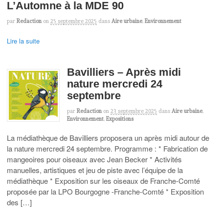
L’Automne à la MDE 90
par
Redaction
on
25 septembre 2025
dans
Aire urbaine
,
Environnement
Lire la suite
Bavilliers – Après midi
nature mercredi 24
septembre
par
Redaction
on
23 septembre 2025
dans
Aire urbaine
,
Environnement
,
Expositions
La médiathèque de Bavilliers proposera un après midi autour de
la nature mercredi 24 septembre. Programme : * Fabrication de
mangeoires pour oiseaux avec Jean Becker * Activités
manuelles, artistiques et jeu de piste avec l’équipe de la
médiathèque * Exposition sur les oiseaux de Franche-Comté
proposée par la LPO Bourgogne -Franche-Comté * Exposition
des […]