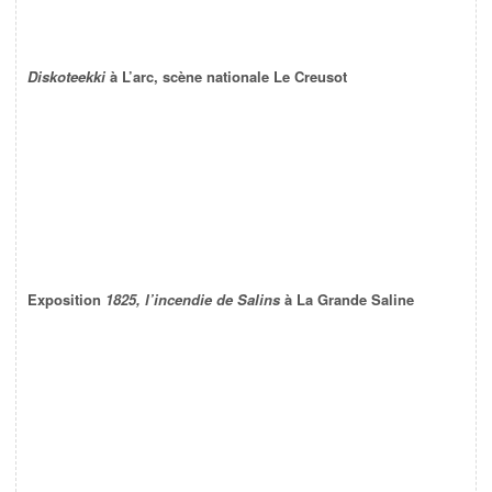
Diskoteekki
à L’arc, scène nationale Le Creusot
Exposition
1825, l’incendie de Salins
à La Grande Saline