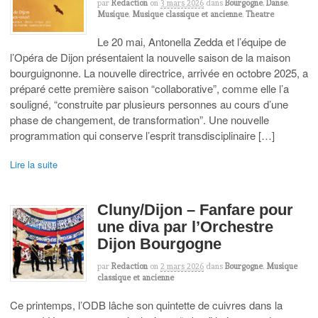
par
Redaction
on
3 mars 2026
dans
Bourgogne
,
Danse
,
Musique
,
Musique classique et ancienne
,
Theatre
Le 20 mai, Antonella Zedda et l’équipe de
l’Opéra de Dijon présentaient la nouvelle saison de la maison
bourguignonne. La nouvelle directrice, arrivée en octobre 2025, a
préparé cette première saison “collaborative”, comme elle l’a
souligné, “construite par plusieurs personnes au cours d’une
phase de changement, de transformation”. Une nouvelle
programmation qui conserve l’esprit transdisciplinaire […]
Lire la suite
Cluny/Dijon – Fanfare pour
une diva par l’Orchestre
Dijon Bourgogne
par
Redaction
on
2 mars 2026
dans
Bourgogne
,
Musique
classique et ancienne
Ce printemps, l’ODB lâche son quintette de cuivres dans la