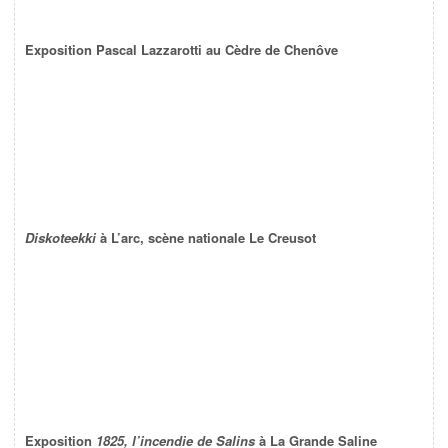
Exposition Pascal Lazzarotti au Cèdre de Chenôve
Diskoteekki
à L’arc, scène nationale Le Creusot
Exposition
1825, l’incendie de Salins
à La Grande Saline