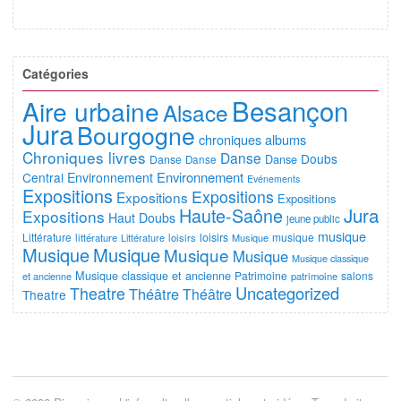
Catégories
Besançon
Aire urbaine
Alsace
Jura
Bourgogne
chroniques albums
Chroniques livres
Danse
Doubs
Danse
Danse
Danse
Environnement
Central
Environnement
Evénements
Expositions
Expositions
Expositions
Expositions
Jura
Haute-Saône
Expositions
Haut Doubs
jeune public
musique
Littérature
loisirs
musique
littérature
Littérature
loisirs
Musique
Musique
Musique
Musique
Musique
Musique classique
Musique classique et ancienne
Patrimoine
salons
et ancienne
patrimoine
Uncategorized
Theatre
Théâtre
Théâtre
Theatre