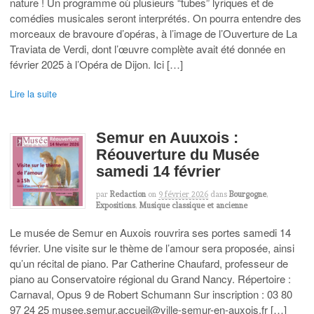
nature ! Un programme où plusieurs “tubes” lyriques et de
comédies musicales seront interprétés. On pourra entendre des
morceaux de bravoure d’opéras, à l’image de l’Ouverture de La
Traviata de Verdi, dont l’œuvre complète avait été donnée en
février 2025 à l’Opéra de Dijon. Ici […]
Lire la suite
Semur en Auuxois :
Réouverture du Musée
samedi 14 février
par
Redaction
on
9 février 2026
dans
Bourgogne
,
Expositions
,
Musique classique et ancienne
Le musée de Semur en Auxois rouvrira ses portes samedi 14
février. Une visite sur le thème de l’amour sera proposée, ainsi
qu’un récital de piano. Par Catherine Chaufard, professeur de
piano au Conservatoire régional du Grand Nancy. Répertoire :
Carnaval, Opus 9 de Robert Schumann Sur inscription : 03 80
97 24 25 musee.semur.accueil@ville-semur-en-auxois.fr […]