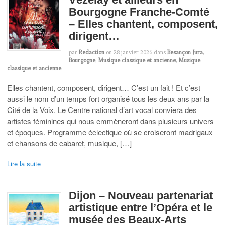
Bourgogne Franche-Comté
– Elles chantent, composent,
dirigent…
par
Redaction
on
28 janvier 2026
dans
Besançon Jura
,
Bourgogne
,
Musique classique et ancienne
,
Musique
classique et ancienne
Elles chantent, composent, dirigent… C’est un fait ! Et c’est
aussi le nom d’un temps fort organisé tous les deux ans par la
Cité de la Voix. Le Centre national d’art vocal conviera des
artistes féminines qui nous emmèneront dans plusieurs univers
et époques. Programme éclectique où se croiseront madrigaux
et chansons de cabaret, musique, […]
Lire la suite
Dijon – Nouveau partenariat
artistique entre l’Opéra et le
musée des Beaux-Arts