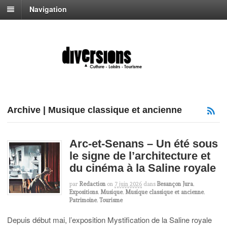
Navigation
Archive | Musique classique et ancienne
Arc-et-Senans – Un été sous
le signe de l’architecture et
du cinéma à la Saline royale
par
Redaction
on
7 juin 2026
dans
Besançon Jura
,
Expositions
,
Musique
,
Musique classique et ancienne
,
Patrimoine
,
Tourisme
Depuis début mai, l’exposition Mystification de la Saline royale