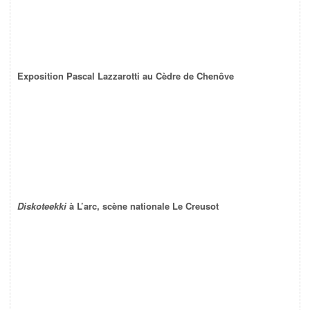
Exposition Pascal Lazzarotti au Cèdre de Chenôve
Diskoteekki
à L’arc, scène nationale Le Creusot