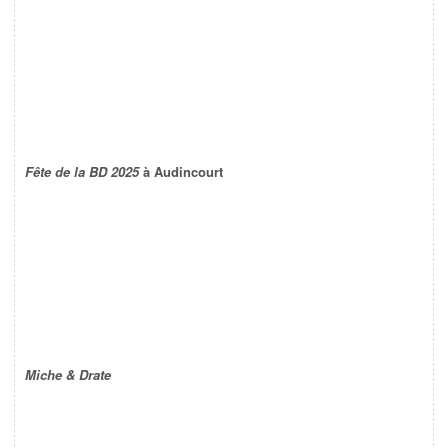
Fête de la BD 2025
à Audincourt
Miche & Drate