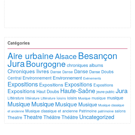
Catégories
Besançon
Aire urbaine
Alsace
Jura
Bourgogne
chroniques albums
Chroniques livres
Danse
Doubs
Danse
Danse
Danse
Environnement
Central
Environnement
Evénements
Expositions
Expositions
Expositions
Expositions
Jura
Haute-Saône
Expositions
Haut Doubs
jeune public
musique
Littérature
loisirs
musique
littérature
Littérature
loisirs
Musique
Musique
Musique
Musique
Musique
Musique classique
Musique classique et ancienne
Patrimoine
salons
et ancienne
patrimoine
Uncategorized
Theatre
Théâtre
Théâtre
Theatre