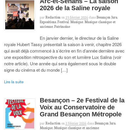
Arc-et-Senans – La saison
2026 de la Saline royale
par
Redaction
on
23 février 2026
dans
Besançon Jura
,
Expositions
,
Festival
,
Musique
,
Musique classique et
ancienne
,
Patrimoine
En janvier dernier, le directeur de la Saline
royale Hubert Tassy présentait la saison à venir, chapitre 2026
qui avait déjà commencé à s’écrire en fin d’année dernière avec
une exposition rétrospective du son et lumière Lux Salina (voir
notre article). Une année qui sera également sous le double
signe du cinéma et du monde […]
Lire la suite
Besançon – 2e Festival de la
Voix au Conservatoire de
Grand Besançon Métropole
par
Redaction
on
2 février 2026
dans
Besançon Jura
,
Musique
,
Musique classique et ancienne