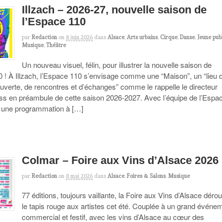
Illzach – 2026-27, nouvelle saison de
l’Espace 110
par
Redaction
on
8 juin 2026
dans
Alsace
,
Arts urbains
,
Cirque
,
Danse
,
Jeune pub
Musique
,
Théâtre
Un nouveau visuel, félin, pour illustrer la nouvelle saison de
0 ! À Illzach, l’Espace 110 s’envisage comme une “Maison”, un “lieu 
ouverte, de rencontres et d’échanges” comme le rappelle le directeur
 en préambule de cette saison 2026-2027. Avec l’équipe de l’Espa
ti une programmation à […]
Colmar – Foire aux Vins d’Alsace 2026
par
Redaction
on
8 mai 2026
dans
Alsace
,
Foires & Salons
,
Musique
77 éditions, toujours vaillante, la Foire aux Vins d’Alsace dérou
le tapis rouge aux artistes cet été. Couplée à un grand événe
commercial et festif, avec les vins d’Alsace au cœur des