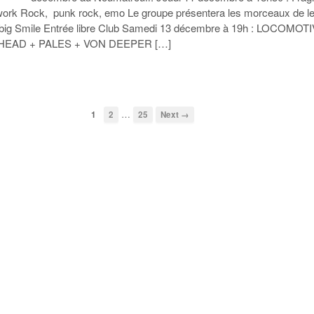
work Rock, punk rock, emo Le groupe présentera les morceaux de l
 big Smile Entrée libre Club Samedi 13 décembre à 19h : LOCOMOT
EAD + PALES + VON DEEPER […]
…
1
2
25
Next →