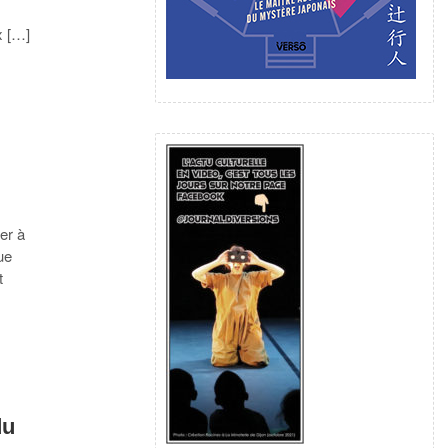
x […]
per à
ue
t
du