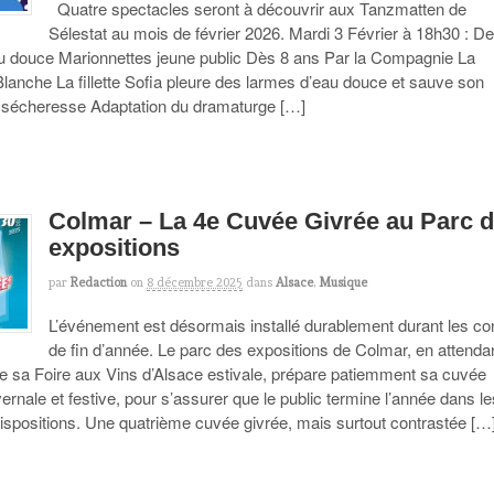
Quatre spectacles seront à découvrir aux Tanzmatten de
Sélestat au mois de février 2026. Mardi 3 Février à 18h30 : D
u douce Marionnettes jeune public Dès 8 ans Par la Compagnie La
lanche La fillette Sofia pleure des larmes d’eau douce et sauve son
la sécheresse Adaptation du dramaturge […]
Colmar – La 4e Cuvée Givrée au Parc 
expositions
par
Redaction
on
8 décembre 2025
dans
Alsace
,
Musique
L’événement est désormais installé durablement durant les c
de fin d’année. Le parc des expositions de Colmar, en attendan
de sa Foire aux Vins d’Alsace estivale, prépare patiemment sa cuvée
vernale et festive, pour s’assurer que le public termine l’année dans l
dispositions. Une quatrième cuvée givrée, mais surtout contrastée […