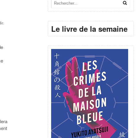
lic
,
Le livre de la semaine
de
ce
lera
ment