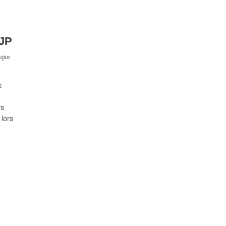
TJP
ique
s
rs
lors