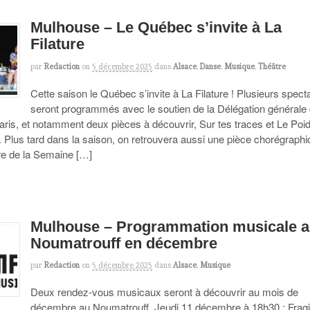
Mulhouse – Le Québec s’invite à La
Filature
par
Redaction
on
5 décembre 2025
dans
Alsace
,
Danse
,
Musique
,
Théâtre
Cette saison le Québec s’invite à La Filature ! Plusieurs spect
seront programmés avec le soutien de la Délégation générale
ris, et notamment deux pièces à découvrir, Sur tes traces et Le Poi
. Plus tard dans la saison, on retrouvera aussi une pièce chorégraph
re de la Semaine […]
Mulhouse – Programmation musicale 
Noumatrouff en décembre
par
Redaction
on
5 décembre 2025
dans
Alsace
,
Musique
Deux rendez-vous musicaux seront à découvrir au mois de
décembre au Noumatrouff. Jeudi 11 décembre à 18h30 : Fragi