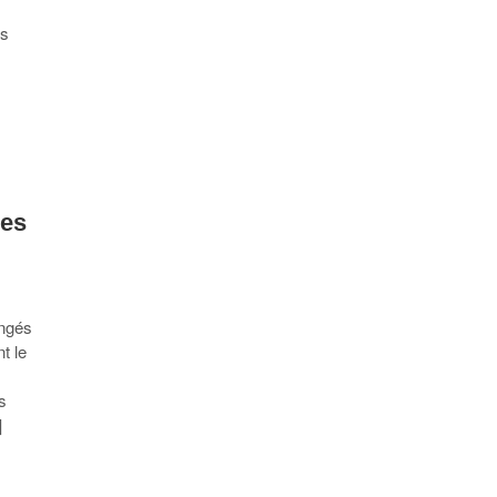
es
des
ongés
t le
es
]