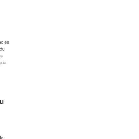
acles
 du
ds
ique
au
le