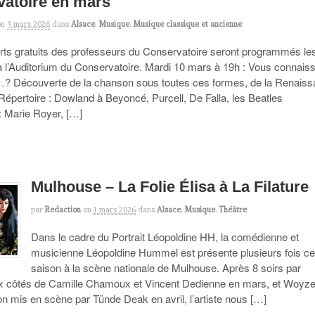
atoire en mars
on
9 mars 2026
dans
Alsace
,
Musique
,
Musique classique et ancienne
ts gratuits des professeurs du Conservatoire seront programmés le
à l’Auditorium du Conservatoire. Mardi 10 mars à 19h : Vous connais
? Découverte de la chanson sous toutes ces formes, de la Renais
Répertoire : Dowland à Beyoncé, Purcell, De Falla, les Beatles
 : Marie Royer, […]
Mulhouse – La Folie Élisa à La Filature
par
Redaction
on
1 mars 2026
dans
Alsace
,
Musique
,
Théâtre
Dans le cadre du Portrait Léopoldine HH, la comédienne et
musicienne Léopoldine Hummel est présente plusieurs fois ce
saison à la scène nationale de Mulhouse. Après 8 soirs par
x côtés de Camille Chamoux et Vincent Dedienne en mars, et Woyz
on mis en scène par Tünde Deak en avril, l’artiste nous […]