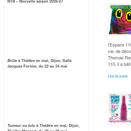
NTB – Nouvelle saison 2026-27
l’Espace 11
vie, de déc
Thomas Ress
Brûle
à Théâtre en mai, Dijon, Salle
110, il a bâ
Jacques Fornier, du 22 au 24 mai
Lire la suite
Tumeur ou tutu
à Théâtre en mai, Dijon,
Théâtre Mansart, du 23 au 25 mai