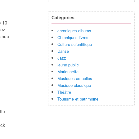
Catégories
s 10
sez
chroniques albums
sance
Chroniques livres
Culture scientifique
Danse
Jazz
jeune public
Marionnette
Musiques actuelles
Musique classique
Théâtre
Tourisme et patrimoine
tte
eck