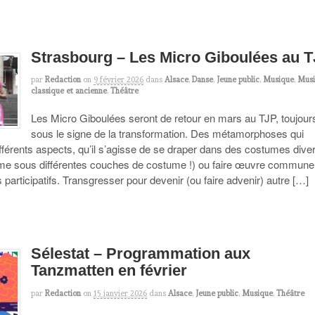
Strasbourg – Les Micro Giboulées au 
par
Redaction
on
9 février 2026
dans
Alsace
,
Danse
,
Jeune public
,
Musique
,
Mus
classique et ancienne
,
Théâtre
Les Micro Giboulées seront de retour en mars au TJP, toujour
sous le signe de la transformation. Des métamorphoses qui
fférents aspects, qu’il s’agisse de se draper dans des costumes dive
me sous différentes couches de costume !) ou faire œuvre commune 
articipatifs. Transgresser pour devenir (ou faire advenir) autre […]
Sélestat – Programmation aux
Tanzmatten en février
par
Redaction
on
15 janvier 2026
dans
Alsace
,
Jeune public
,
Musique
,
Théâtre