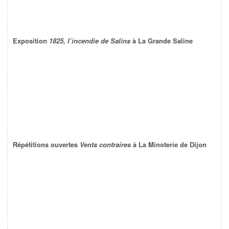
Exposition
1825, l’incendie de Salins
à La Grande Saline
Répétitions ouvertes
Vents contraires
à La Minoterie de Dijon