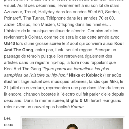
visuel. Au fil des décennies, l’événement a eu son lot de stars.
Aznavour, Trenet, Hallyday dans les années 50 et 60, Sardou,
Polnareff, Tina Turner, Téléphone dans les années 70 et 80,
Zazie, Obispo, Iron Maiden, Offspring dans les nineties…
L’histoire de la musique continue de s’écrire. Certains artistes
reviennent à Colmar, comme ce sera le cas cette année avec
UB40
lors d’une grosse soirée le 2 août qui conviera aussi
Kool
And The Gang
, entre pop, funk, soul et reggae. Presque un
passage de témoin puisque l’on retrouvera également des
artistes dans un registre hip-hop, la foire nous rappelant que
Kool And The Gang
“figure parmi les formations les plus
samplées de l’histoire du hip-hop.”
Niska
et
Keblack
(1er août)
illustrent l’âge actuel des musiques urbaines, tandis que
Miki
, le
31 juillet en ouverture, représentera une pop dans l’ère du temps
là encore, chanson boostée à l’électro qui fait parler d’elle depuis
deux ans. Dans la même soirée,
Bigflo & Oli
feront leur grand
retour avec un nouvel opus baptisé
Karma
.
Les
deux