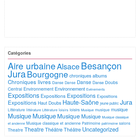
Catégories
Besançon
Aire urbaine
Alsace
Jura
Bourgogne
chroniques albums
Chroniques livres
Danse
Doubs
Danse
Danse
Danse
Environnement
Central
Environnement
Evénements
Expositions
Expositions
Expositions
Expositions
Jura
Haute-Saône
Expositions
Haut Doubs
jeune public
musique
Littérature
loisirs
musique
littérature
Littérature
loisirs
Musique
Musique
Musique
Musique
Musique
Musique classique
Musique classique et ancienne
Patrimoine
salons
et ancienne
patrimoine
Uncategorized
Theatre
Théâtre
Théâtre
Theatre