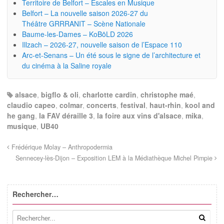
Territoire de Belfort – Escales en Musique
Belfort – La nouvelle saison 2026-27 du
Théâtre GRRRANIT – Scène Nationale
Baume-les-Dames – KoBōLD 2026
Illzach – 2026-27, nouvelle saison de l’Espace 110
Arc-et-Senans – Un été sous le signe de l’architecture et
du cinéma à la Saline royale
alsace
,
bigflo & oli
,
charlotte cardin
,
christophe maé
,
claudio capeo
,
colmar
,
concerts
,
festival
,
haut-rhin
,
kool and
he gang
,
la FAV déraille 3
,
la foire aux vins d'alsace
,
mika
,
musique
,
UB40
Frédérique Molay – Anthropodermia
Sennecey-lès-Dijon – Exposition LEM à la Médiathèque Michel Pimpie
Rechercher…