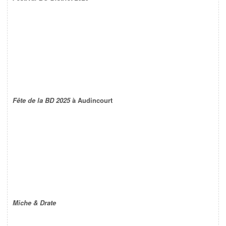
Fête de la BD 2025
à Audincourt
Miche & Drate