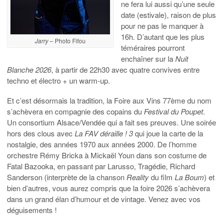
ne fera lui aussi qu’une seule
date (estivale), raison de plus
pour ne pas le manquer à
16h. D’autant que les plus
Jarry
– Photo Fifou
téméraires pourront
enchaîner sur la
Nuit
Blanche 2026
, à partir de 22h30 avec quatre convives entre
techno et électro + un warm-up.
Et c’est désormais la tradition, la Foire aux Vins 77ème du nom
s’achèvera en compagnie des copains du
Festival du Poupet
.
Un consortium Alsace/Vendée qui a fait ses preuves. Une soirée
hors des clous avec
La FAV déraille ! 3
qui joue la carte de la
nostalgie, des années 1970 aux années 2000. De l’homme
orchestre Rémy Bricka à Mickaël Youn dans son costume de
Fatal Bazooka, en passant par Larusso, Tragédie, Richard
Sanderson (interprète de la chanson
Reality
du film
La Boum
) et
bien d’autres, vous aurez compris que la foire 2026 s’achèvera
dans un grand élan d’humour et de vintage. Venez avec vos
déguisements !