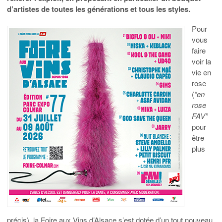
d’artistes de toutes les générations et tous les styles.
Pour
vous
faire
voir la
vie en
rose
(
“en
rose
FAV”
pour
être
plus
précis), la Foire aux Vins d’Alsace s’est dotée d’un tout nouveau