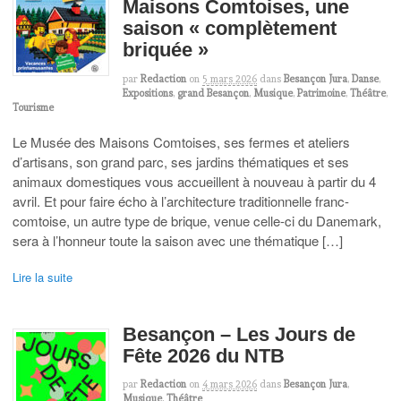
Maisons Comtoises, une
saison « complètement
briquée »
par
Redaction
on
5 mars 2026
dans
Besançon Jura
,
Danse
,
Expositions
,
grand Besançon
,
Musique
,
Patrimoine
,
Théâtre
,
Tourisme
Le Musée des Maisons Comtoises, ses fermes et ateliers
d’artisans, son grand parc, ses jardins thématiques et ses
animaux domestiques vous accueillent à nouveau à partir du 4
avril. Et pour faire écho à l’architecture traditionnelle franc-
comtoise, un autre type de brique, venue celle-ci du Danemark,
sera à l’honneur toute la saison avec une thématique […]
Lire la suite
Besançon – Les Jours de
Fête 2026 du NTB
par
Redaction
on
4 mars 2026
dans
Besançon Jura
,
Musique
,
Théâtre