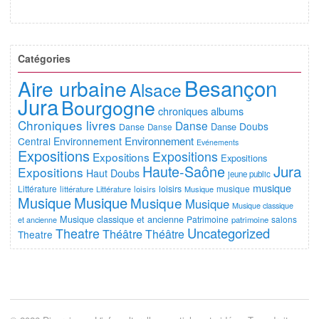
Catégories
Besançon
Aire urbaine
Alsace
Jura
Bourgogne
chroniques albums
Chroniques livres
Danse
Doubs
Danse
Danse
Danse
Environnement
Central
Environnement
Evénements
Expositions
Expositions
Expositions
Expositions
Jura
Haute-Saône
Expositions
Haut Doubs
jeune public
musique
Littérature
loisirs
musique
littérature
Littérature
loisirs
Musique
Musique
Musique
Musique
Musique
Musique classique
Musique classique et ancienne
Patrimoine
salons
et ancienne
patrimoine
Uncategorized
Theatre
Théâtre
Théâtre
Theatre