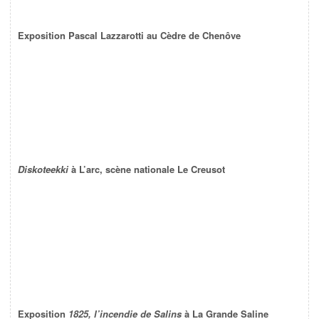
Exposition Pascal Lazzarotti au Cèdre de Chenôve
Diskoteekki
à L’arc, scène nationale Le Creusot
Exposition
1825, l’incendie de Salins
à La Grande Saline