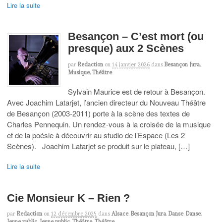
Lire la suite
Besançon – C’est mort (ou
presque) aux 2 Scènes
par
Redaction
on
14 janvier 2026
dans
Besançon Jura
,
Musique
,
Théâtre
Sylvain Maurice est de retour à Besançon.
Avec Joachim Latarjet, l’ancien directeur du Nouveau Théâtre
de Besançon (2003-2011) porte à la scène des textes de
Charles Pennequin. Un rendez-vous à la croisée de la musique
et de la poésie à découvrir au studio de l’Espace (Les 2
Scènes). Joachim Latarjet se produit sur le plateau, […]
Lire la suite
Cie Monsieur K – Rien ?
par
Redaction
on
12 décembre 2025
dans
Alsace
,
Besançon Jura
,
Danse
,
Danse
,
Jeune public
,
Jeune public
,
Théâtre
,
Théâtre