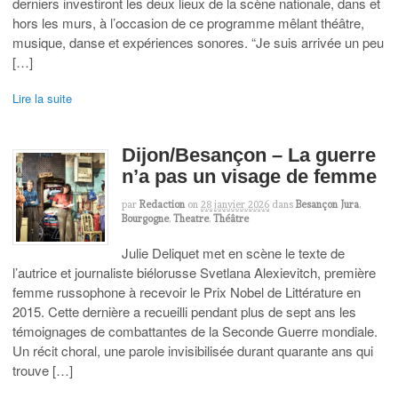
derniers investiront les deux lieux de la scène nationale, dans et
hors les murs, à l’occasion de ce programme mêlant théâtre,
musique, danse et expériences sonores. “Je suis arrivée un peu
[…]
Lire la suite
Dijon/Besançon – La guerre
n’a pas un visage de femme
par
Redaction
on
28 janvier 2026
dans
Besançon Jura
,
Bourgogne
,
Theatre
,
Théâtre
Julie Deliquet met en scène le texte de
l’autrice et journaliste biélorusse Svetlana Alexievitch, première
femme russophone à recevoir le Prix Nobel de Littérature en
2015. Cette dernière a recueilli pendant plus de sept ans les
témoignages de combattantes de la Seconde Guerre mondiale.
Un récit choral, une parole invisibilisée durant quarante ans qui
trouve […]