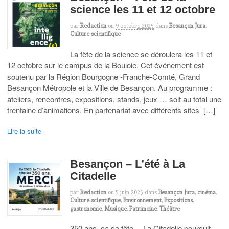
science les 11 et 12 octobre
par
Redaction
on
9 octobre 2025
dans
Besançon Jura
,
Culture scientifique
La fête de la science se déroulera les 11 et
12 octobre sur le campus de la Bouloie. Cet événement est
soutenu par la Région Bourgogne -Franche-Comté, Grand
Besançon Métropole et la Ville de Besançon. Au programme :
ateliers, rencontres, expositions, stands, jeux … soit au total une
trentaine d’animations. En partenariat avec différents sites […]
Lire la suite
Besançon – L’été à La
Citadelle
par
Redaction
on
5 juin 2025
dans
Besançon Jura
,
cinéma
,
Culture scientifique
,
Environnement
,
Expositions
,
gastronomie
,
Musique
,
Patrimoine
,
Théâtre
350 ans, ça se fête… La Citadelle poursuit