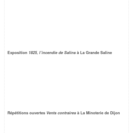
Exposition
1825, l’incendie de Salins
à La Grande Saline
Répétitions ouvertes
Vents contraires
à La Minoterie de Dijon