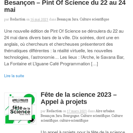
Besançon – Pint Of Science du 22 au 24
mai
par
Redaction
on
16 mai 2023
dans
Besançon Jura
,
Culture scientifique
Une nouvelle édition de Pint Of Science se déroulera du 22 au
24 mai dans divers bars de la ville. Dix soirées, dont une en
anglais, où chercheurs et chercheuses présenteront des
thématiques différentes : la réalité virtuelle, les nouvelles
technologies, l’astronomie… Les lieux : l’Arche, le Savana Bar,
La Fontaine et L’Iguane Café Programmation […]
Lire la suite
Fête de la science 2023 –
Appel à projets
par
Redaction
on
17 mars 2023
dans
Aire urbaine
,
Besançon Jura
,
Bourgogne
,
Culture scientifique
,
Culture
scientifique
,
culture-scientifique
Un appel à projets pour la fête de la science