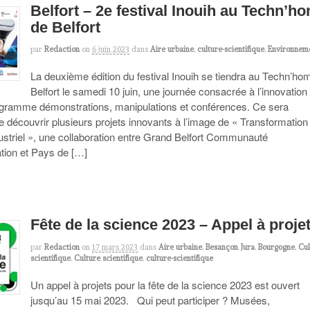
Belfort – 2e festival Inouih au Techn’h
de Belfort
par
Redaction
on
6 juin 2023
dans
Aire urbaine
,
culture-scientifique
,
Environnem
La deuxième édition du festival Inouih se tiendra au Techn’ho
Belfort le samedi 10 juin, une journée consacrée à l’innovation
gramme démonstrations, manipulations et conférences. Ce sera
e découvrir plusieurs projets innovants à l’image de « Transformation
ndustriel », une collaboration entre Grand Belfort Communauté
tion et Pays de […]
Fête de la science 2023 – Appel à proje
par
Redaction
on
17 mars 2023
dans
Aire urbaine
,
Besançon Jura
,
Bourgogne
,
Cul
scientifique
,
Culture scientifique
,
culture-scientifique
Un appel à projets pour la fête de la science 2023 est ouvert
jusqu’au 15 mai 2023. Qui peut participer ? Musées,