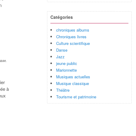
n
Catégories
chroniques albums
Chroniques livres
Culture scientifique
Danse
Jazz
anse
,
jeune public
,
Marionnette
Musiques actuelles
ier
Musique classique
née à
Théâtre
eux
Tourisme et patrimoine