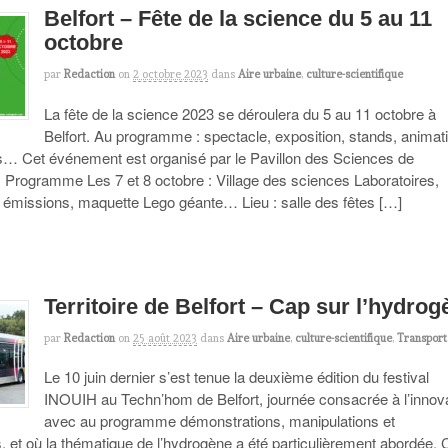
Belfort – Fête de la science du 5 au 11
octobre
par
Redaction
on
2 octobre 2023
dans
Aire urbaine
,
culture-scientifique
La fête de la science 2023 se déroulera du 5 au 11 octobre à
Belfort. Au programme : spectacle, exposition, stands, animat
es… Cet événement est organisé par le Pavillon des Sciences de
. Programme Les 7 et 8 octobre : Village des sciences Laboratoires,
 émissions, maquette Lego géante… Lieu : salle des fêtes […]
Territoire de Belfort – Cap sur l’hydro
par
Redaction
on
25 août 2023
dans
Aire urbaine
,
culture-scientifique
,
Transport
Le 10 juin dernier s’est tenue la deuxième édition du festival
INOUIH au Techn’hom de Belfort, journée consacrée à l’innov
avec au programme démonstrations, manipulations et
, et où la thématique de l’hydrogène a été particulièrement abordée. 