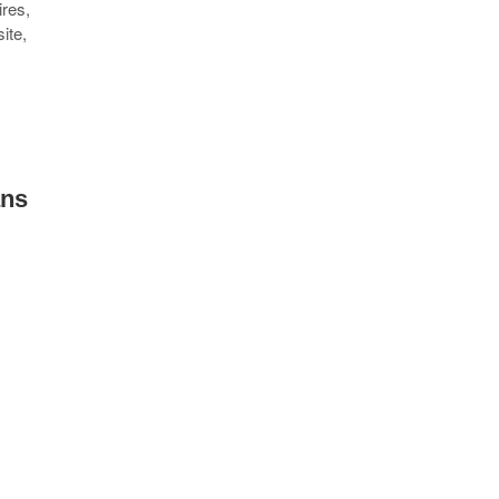
ires,
ite,
ans