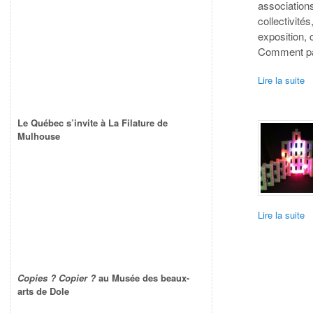
association
collectivité
exposition,
Comment par
Lire la suite
Le Québec s’invite à La Filature de
Mulhouse
Lire la suite
Copies ? Copier ?
au Musée des beaux-
arts de Dole