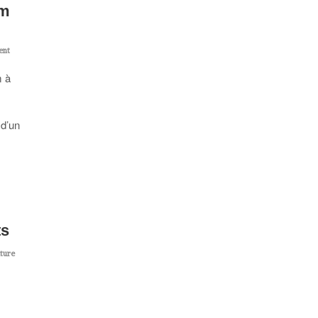
om
ent
m à
 d’un
ts
ture