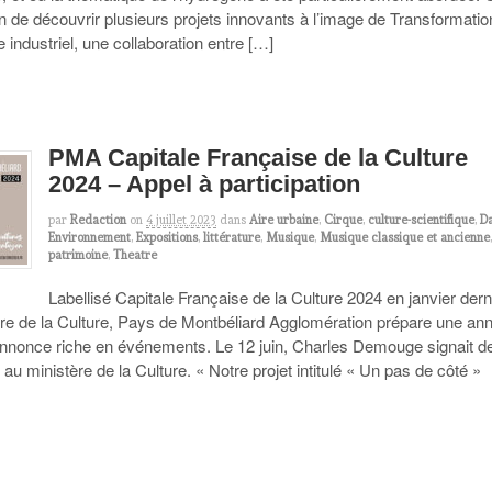
on de découvrir plusieurs projets innovants à l’image de Transformatio
re industriel, une collaboration entre […]
PMA Capitale Française de la Culture
2024 – Appel à participation
par
Redaction
on
4 juillet 2023
dans
Aire urbaine
,
Cirque
,
culture-scientifique
,
D
Environnement
,
Expositions
,
littérature
,
Musique
,
Musique classique et ancienne
patrimoine
,
Theatre
Labellisé Capitale Française de la Culture 2024 en janvier dern
stre de la Culture, Pays de Montbéliard Agglomération prépare une an
’annonce riche en événements. Le 12 juin, Charles Demouge signait d
au ministère de la Culture. « Notre projet intitulé « Un pas de côté »
]