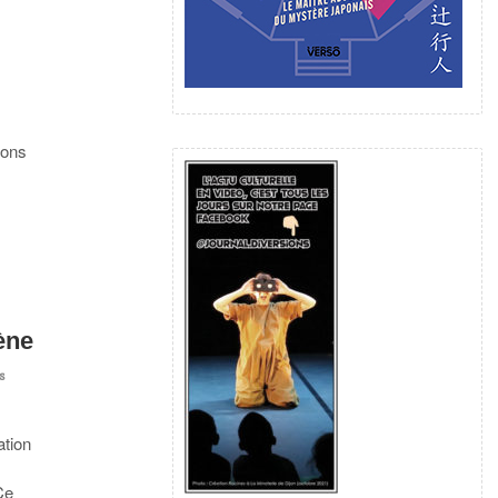
ions
gène
s
ation
Ce