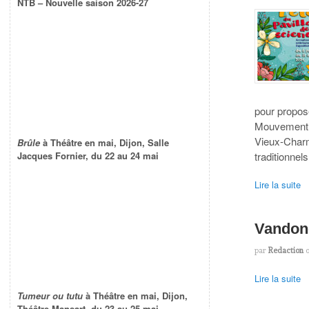
NTB – Nouvelle saison 2026-27
pour propos
Mouvement à
Vieux-Charm
Brûle
à Théâtre en mai, Dijon, Salle
traditionnels
Jacques Fornier, du 22 au 24 mai
Lire la suite
Vandonc
par
Redaction
Lire la suite
Tumeur ou tutu
à Théâtre en mai, Dijon,
Théâtre Mansart, du 23 au 25 mai