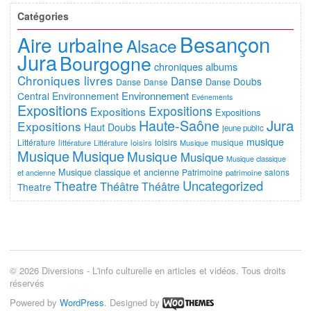
Catégories
Besançon
Aire urbaine
Alsace
Jura
Bourgogne
chroniques albums
Chroniques livres
Danse
Doubs
Danse
Danse
Danse
Environnement
Central
Environnement
Evénements
Expositions
Expositions
Expositions
Expositions
Jura
Haute-Saône
Expositions
Haut Doubs
jeune public
musique
Littérature
loisirs
musique
littérature
Littérature
loisirs
Musique
Musique
Musique
Musique
Musique
Musique classique
Musique classique et ancienne
Patrimoine
salons
et ancienne
patrimoine
Uncategorized
Theatre
Théâtre
Théâtre
Theatre
© 2026 Diversions - L'info culturelle en articles et vidéos. Tous droits
réservés
Powered by
WordPress
. Designed by