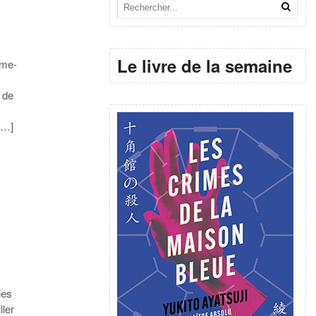
Le livre de la semaine
ume-
r de
[…]
ies
ller