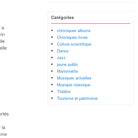
Catégories
 a
chroniques albums
vin
Chroniques livres
lle
Culture scientifique
elle
Danse
Jazz
jeune public
Marionnette
Musiques actuelles
Musique classique
Théâtre
Tourisme et patrimoine
ortés
 la
omme