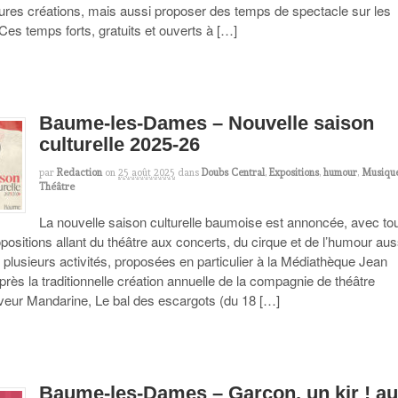
utures créations, mais aussi proposer des temps de spectacle sur les
 Ces temps forts, gratuits et ouverts à […]
Baume-les-Dames – Nouvelle saison
culturelle 2025-26
par
Redaction
on
25 août 2025
dans
Doubs Central
,
Expositions
,
humour
,
Musiqu
Théâtre
La nouvelle saison culturelle baumoise est annoncée, avec to
positions allant du théâtre aux concerts, du cirque et de l’humour aus
 plusieurs activités, proposées en particulier à la Médiathèque Jean
rès la traditionnelle création annuelle de la compagnie de théâtre
eur Mandarine, Le bal des escargots (du 18 […]
Baume-les-Dames – Garçon, un kir ! a