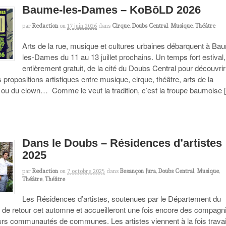
Baume-les-Dames – KoBōLD 2026
par
Redaction
on
17 juin 2026
dans
Cirque
,
Doubs Central
,
Musique
,
Théâtre
Arts de la rue, musique et cultures urbaines débarquent à Ba
les-Dames du 11 au 13 juillet prochains. Un temps fort estival,
entièrement gratuit, de la cité du Doubs Central pour découvri
ropositions artistiques entre musique, cirque, théâtre, arts de la
 ou du clown… Comme le veut la tradition, c’est la troupe baumoise 
Dans le Doubs – Résidences d’artistes
2025
par
Redaction
on
7 octobre 2025
dans
Besançon Jura
,
Doubs Central
,
Musique
,
Théâtre
,
Théâtre
Les Résidences d’artistes, soutenues par le Département du
 de retour cet automne et accueilleront une fois encore des compagn
urs communautés de communes. Les artistes viennent à la fois travai