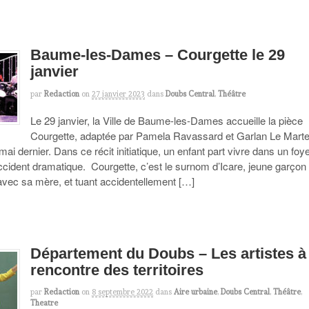
Baume-les-Dames – Courgette le 29
janvier
par
Redaction
on
27 janvier 2023
dans
Doubs Central
,
Théâtre
Le 29 janvier, la Ville de Baume-les-Dames accueille la pièce
Courgette, adaptée par Pamela Ravassard et Garlan Le Martel
mai dernier. Dans ce récit initiatique, un enfant part vivre dans un foy
ccident dramatique. Courgette, c’est le surnom d’Icare, jeune garçon
 avec sa mère, et tuant accidentellement […]
Département du Doubs – Les artistes à 
rencontre des territoires
par
Redaction
on
8 septembre 2022
dans
Aire urbaine
,
Doubs Central
,
Théâtre
,
Theatre