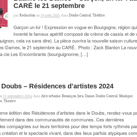
CARÉ le 21 septembre
par
Redaction
on
19 août 2025
dans
Doubs Central
,
Théâtre
Garçon un kir ! Expression en vogue en Bourgogne, région qui
inventé le fameux apéritif composé de crème de cassis et de 
uignon, cela va sans dire). La pièce ouvrira la nouvelle saison culture
s-Dames, le 21 septembre au CARÉ. Photo : Zack Blanton La nouv
 la cie Les Encombrants (bourguignonne, […]
 Doubs – Résidences d’artistes 2024
on
13 septembre 2024
dans
Aire urbaine
,
Besançon Jura
,
Danse
,
Doubs Central
,
Musique
,
re
,
Theatre
tième édition des Résidences d’artistes dans le Doubs, rendez-vous p
artement dans des communautés de communes. Ces dernières
des compagnies sur leurs territoires pour des temps forts rythmés par
a création et le spectacle vivant, dans des lieux parfois atypiques c