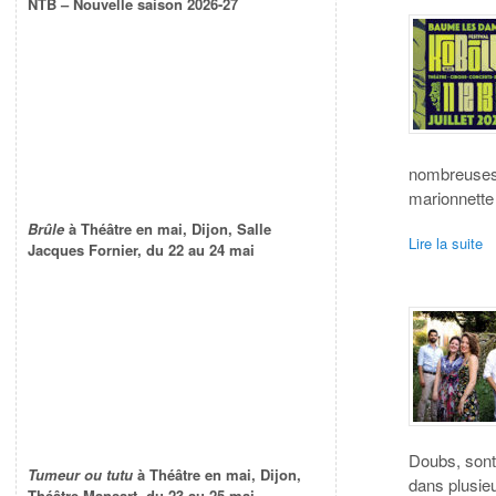
NTB – Nouvelle saison 2026-27
nombreuses p
marionnette
Brûle
à Théâtre en mai, Dijon, Salle
Lire la suite
Jacques Fornier, du 22 au 24 mai
Doubs, sont
Tumeur ou tutu
à Théâtre en mai, Dijon,
dans plusie
Théâtre Mansart, du 23 au 25 mai