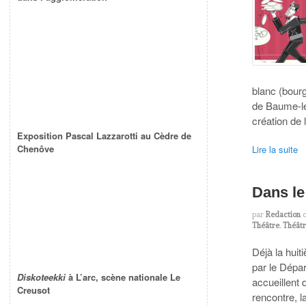
blanc (bourg
de Baume-le
création de
Exposition Pascal Lazzarotti au Cèdre de
Chenôve
Lire la suite
Dans le
par
Redaction
Théâtre
,
Théât
Déjà la hui
par le Dép
Diskoteekki
à L’arc, scène nationale Le
accueillent 
Creusot
rencontre, l