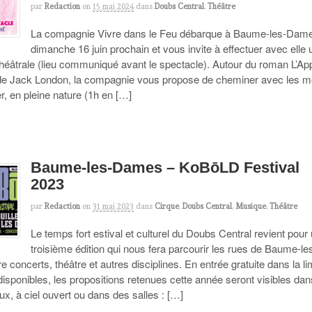
par
Redaction
on
15 mai 2024
dans
Doubs Central
,
Théâtre
La compagnie Vivre dans le Feu débarque à Baume-les-Dame
dimanche 16 juin prochain et vous invite à effectuer avec elle
héâtrale (lieu communiqué avant le spectacle). Autour du roman L’Ap
 de Jack London, la compagnie vous propose de cheminer avec les m
, en pleine nature (1h en […]
Baume-les-Dames – KoBōLD Festival
2023
par
Redaction
on
31 mai 2023
dans
Cirque
,
Doubs Central
,
Musique
,
Théâtre
Le temps fort estival et culturel du Doubs Central revient pour
troisième édition qui nous fera parcourir les rues de Baume-le
 concerts, théâtre et autres disciplines. En entrée gratuite dans la li
isponibles, les propositions retenues cette année seront visibles dan
ieux, à ciel ouvert ou dans des salles : […]