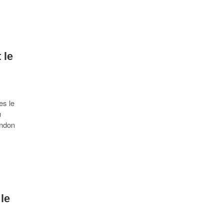
 le
es le
u
ondon
le