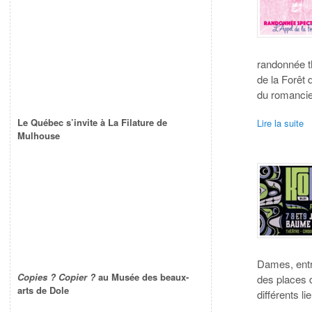
randonnée t
de la Forêt
du romancier
Le Québec s’invite à La Filature de
Lire la suite
Mulhouse
Dames, entre
Copies ? Copier ?
au Musée des beaux-
des places d
arts de Dole
différents l