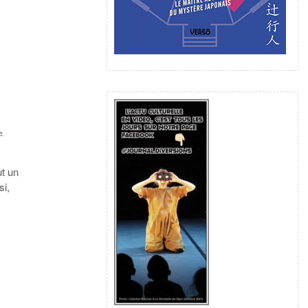
e
,
ut un
si,
u