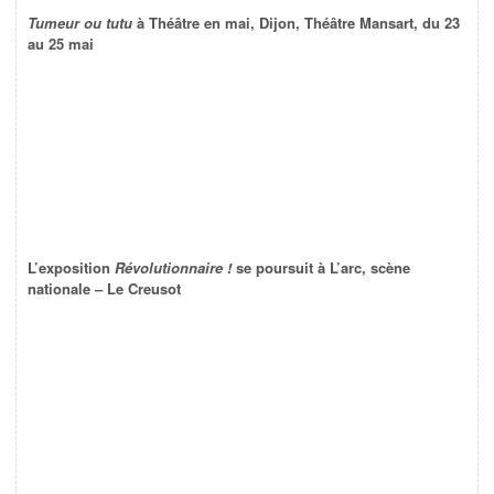
Tumeur ou tutu
à Théâtre en mai, Dijon, Théâtre Mansart, du 23
au 25 mai
L’exposition
Révolutionnaire !
se poursuit à L’arc, scène
nationale – Le Creusot