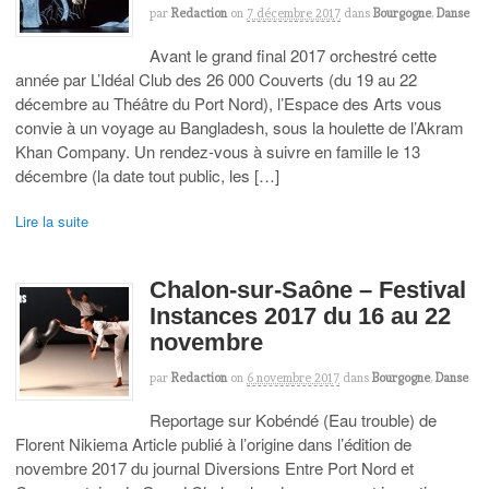
par
Redaction
on
7 décembre 2017
dans
Bourgogne
,
Danse
Avant le grand final 2017 orchestré cette
année par L’Idéal Club des 26 000 Couverts (du 19 au 22
décembre au Théâtre du Port Nord), l’Espace des Arts vous
convie à un voyage au Bangladesh, sous la houlette de l’Akram
Khan Company. Un rendez-vous à suivre en famille le 13
décembre (la date tout public, les […]
Lire la suite
Chalon-sur-Saône – Festival
Instances 2017 du 16 au 22
novembre
par
Redaction
on
6 novembre 2017
dans
Bourgogne
,
Danse
Reportage sur Kobéndé (Eau trouble) de
Florent Nikiema Article publié à l’origine dans l’édition de
novembre 2017 du journal Diversions Entre Port Nord et