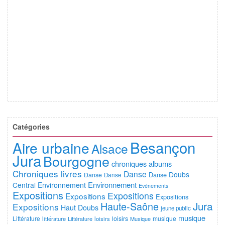
Catégories
Besançon
Aire urbaine
Alsace
Jura
Bourgogne
chroniques albums
Chroniques livres
Danse
Doubs
Danse
Danse
Danse
Environnement
Central
Environnement
Evénements
Expositions
Expositions
Expositions
Expositions
Jura
Haute-Saône
Expositions
Haut Doubs
jeune public
musique
Littérature
loisirs
musique
littérature
Littérature
loisirs
Musique