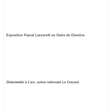
Exposition Pascal Lazzarotti au Cèdre de Chenôve
Diskoteekki
à L’arc, scène nationale Le Creusot