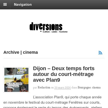
Navigation
Archive | cinema
Dijon – Deux temps forts
autour du court-métrage
avec Plan9
par
Redaction
on
20 mars 2026
dans
Bourgogne
,
cinema
L’association Plan9, qui porte chaque année
en novembre le festival du court-métrage Fenêtres sur courts,
propose également le reste du temps des événements, ateliers,