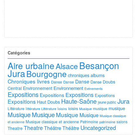
Catégories
Besançon
Aire urbaine
Alsace
Jura
Bourgogne
chroniques albums
Chroniques livres
Danse
Doubs
Danse
Danse
Danse
Environnement
Central
Environnement
Evénements
Expositions
Expositions
Expositions
Expositions
Jura
Haute-Saône
Expositions
Haut Doubs
jeune public
musique
Littérature
loisirs
musique
littérature
Littérature
loisirs
Musique
Musique
Musique
Musique
Musique
Musique classique
Musique classique et ancienne
Patrimoine
salons
et ancienne
patrimoine
Uncategorized
Theatre
Théâtre
Théâtre
Theatre