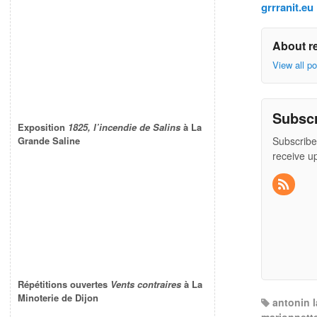
grrranit.eu
About r
View all p
Subsc
Exposition
1825, l’incendie de Salins
à La
Subscribe
Grande Saline
receive u
Répétitions ouvertes
Vents contraires
à La
Minoterie de Dijon
antonin 
marionnett