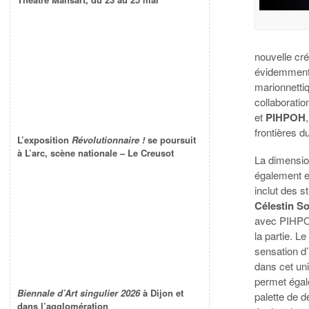
nouvelle cré
évidemment
marionnettiq
collaboratio
et
PIHPOH
frontières d
L’exposition
Révolutionnaire !
se poursuit
à L’arc, scène nationale – Le Creusot
La dimension
également e
inclut des s
Célestin S
avec PIHPOH
la partie. L
sensation d
dans cet uni
permet égal
Biennale d’Art singulier 2026
à Dijon et
palette de 
dans l’agglomération