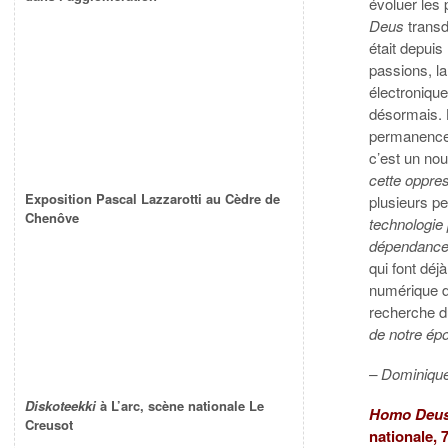
évoluer les
Deus
transdi
était depui
passions, l
électronique)
désormais.
permanence,
c’est un nou
cette oppre
Exposition Pascal Lazzarotti au Cèdre de
plusieurs p
Chenôve
technologie 
dépendance 
qui font déj
numérique de
recherche d
de notre ép
– Dominiqu
Diskoteekki
à L’arc, scène nationale Le
Homo Deu
Creusot
nationale, 