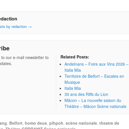
edaction
osts by redaction
→
ribe
Related Posts:
 to our e-mail newsletter to
pdates.
Andelnans – Foire aux Vins 2026 –
Italia Mia
Territoire de Belfort – Escales en
Musique
Italia Mia
30 ans des Riffs du Lion
Mâcon – La nouvelle saison du
Théâtre – Mâcon Scène nationale
lang
,
Belfort
,
homo deus
,
pihpoh
,
scène nationale
,
theatre de
es
,
Théâtre GRRRANIT Scène nationale