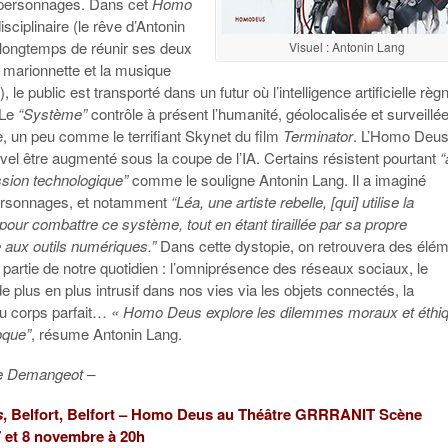
 personnages. Dans cet
Homo
sciplinaire (le rêve d’Antonin
s longtemps de réunir ses deux
Visuel : Antonin Lang
a marionnette et la musique
, le public est transporté dans un futur où l’intelligence artificielle règ
 Le
“Système”
contrôle à présent l’humanité, géolocalisée et surveillé
 un peu comme le terrifiant Skynet du film
Terminator
. L’Homo Deus
vel être augmenté sous la coupe de l’IA. Certains résistent pourtant
“
ssion technologique”
comme le souligne Antonin Lang. Il a imaginé
ersonnages, et notamment
“Léa, une artiste rebelle, [qui] utilise la
pour combattre ce système, tout en étant tiraillée par sa propre
aux outils numériques.”
Dans cette dystopie, on retrouvera des élé
à partie de notre quotidien : l’omniprésence des réseaux sociaux, le
 plus en plus intrusif dans nos vies via les objets connectés, la
u corps parfait…
« Homo Deus explore les dilemmes moraux et éthi
oque”
, résume Antonin Lang.
e Demangeot –
s
, Belfort, Belfort – Homo Deus au Théâtre GRRRANIT Scène
7 et 8 novembre à 20h