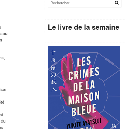
Le livre de la semaine
o
s au
rs
es,
râce
été
st
r du
es