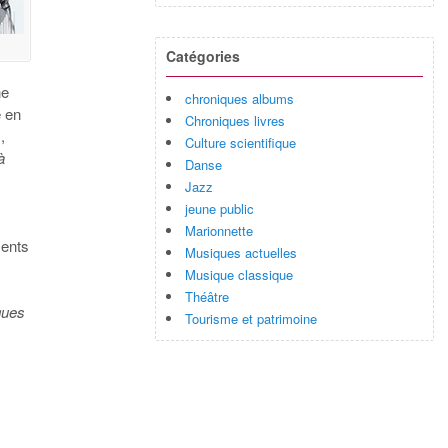
Catégories
ne
chroniques albums
e en
Chroniques livres
,
Culture scientifique
à
Danse
Jazz
jeune public
Marionnette
ments
Musiques actuelles
Musique classique
Théâtre
ques
Tourisme et patrimoine