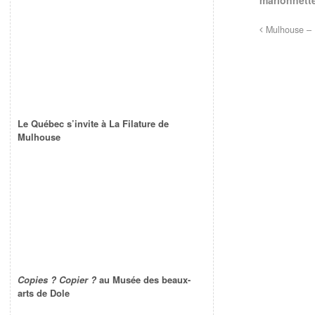
Mulhouse – L
Le Québec s’invite à La Filature de
Mulhouse
Copies ? Copier ?
au Musée des beaux-
arts de Dole