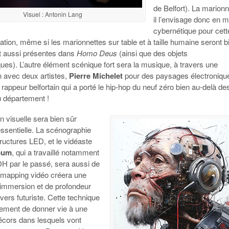
de Belfort). La marionn
Visuel : Antonin Lang
il l’envisage donc en 
cybernétique pour cett
ation, même si les marionnettes sur table et à taille humaine seront b
 aussi présentes dans
Homo Deus
(ainsi que des objets
ues). L’autre élément scénique fort sera la musique, à travers une
n avec deux artistes,
Pierre Michelet
pour des paysages électroniqu
, rappeur belfortain qui a porté le hip-hop du neuf zéro bien au-delà de
u département !
 visuelle sera bien sûr
ssentielle. La scénographie
tructures LED, et le vidéaste
oum
, qui a travaillé notamment
 par le passé, sera aussi de
e mapping vidéo créera une
’immersion et de profondeur
vers futuriste. Cette technique
ement de donner vie à une
décors dans lesquels vont