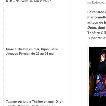
NTB – Nouvelle saison 2026-27
par
Redaction
La rentrée
marionnett
autour de l
Deus
, don
Théâtre GR
“Spectacle
Brûle
à Théâtre en mai, Dijon, Salle
Jacques Fornier, du 22 au 24 mai
Tumeur ou tutu
à Théâtre en mai, Dijon,
Théâtre Mansart, du 23 au 25 mai