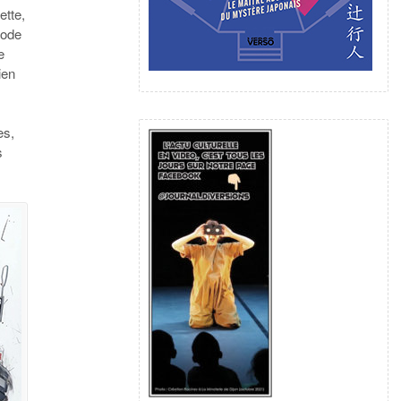
ette,
mode
e
ien
es,
s