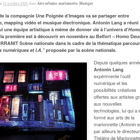
on
11 octobre 2025
dans
Aire urbaine
,
marionnette
,
Musique
 de la compagnie Une Poignée d’Images va se partager entre
e, mapping vidéo et musique électronique. Antonin Lang a réuni
ui une équipe artistique à même de donner vie à l’univers d’
Hom
t la première est à découvrir en novembre au Belfort – Homo Deu
RRANIT Scène nationale dans le cadre de la thématique parcou
s numériques et I.A.”
proposée par la scène nationale.
Depuis quelques anné
Antonin Lang
expérimente l’outil
numérique et les
possibilités créatives
offertes aux artistes g
aux nouvelles
technologies, lui qui a 
formé aux arts de la
marionnette (Antonin e
par ailleurs le directeu
Théâtre de Marionnett