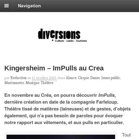
Navigation
Kingersheim – ImPulls au Crea
par
Redaction
on
11 octobre 2025
dans
Alsace
,
Cirque
,
Danse
,
Jeune public
,
Marionnette
,
Musique
,
Théâtre
En novembre au Créa, on pourra découvrir
ImPulls
,
dernière création en date de la compagnie Farfeloup.
Théâtre tissé de matières (laineuses) et de gestes, d’objets
également, qui n’a pas besoin de paroles pour évoquer
notre rapport aux vêtements, et aux pulls en particulier.
Tout