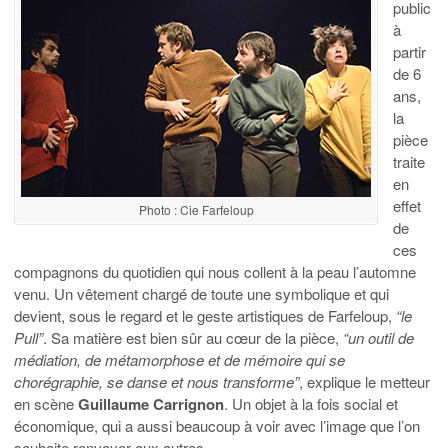
public
à
partir
de 6
ans,
la
pièce
traite
en
effet
Photo : Cie Farfeloup
de
ces
compagnons du quotidien qui nous collent à la peau l’automne
venu. Un vêtement chargé de toute une symbolique et qui
devient, sous le regard et le geste artistiques de Farfeloup,
“le
Pull”
. Sa matière est bien sûr au cœur de la pièce,
“un outil de
médiation, de métamorphose et de mémoire qui se
chorégraphie, se danse et nous transforme”
, explique le metteur
en scène
Guillaume Carrignon
. Un objet à la fois social et
économique, qui a aussi beaucoup à voir avec l’image que l’on
souhaite renvoyer aux autres.