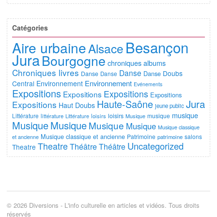
Catégories
Besançon
Aire urbaine
Alsace
Jura
Bourgogne
chroniques albums
Chroniques livres
Danse
Doubs
Danse
Danse
Danse
Environnement
Central
Environnement
Evénements
Expositions
Expositions
Expositions
Expositions
Jura
Haute-Saône
Expositions
Haut Doubs
jeune public
musique
Littérature
loisirs
musique
littérature
Littérature
loisirs
Musique
Musique
Musique
Musique
Musique
Musique classique
Musique classique et ancienne
Patrimoine
salons
et ancienne
patrimoine
Uncategorized
Theatre
Théâtre
Théâtre
Theatre
© 2026 Diversions - L'info culturelle en articles et vidéos. Tous droits
réservés