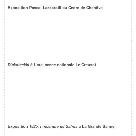
Exposition Pascal Lazzarotti au Cèdre de Chenôve
Diskoteekki
à L’arc, scène nationale Le Creusot
Exposition
1825, l’incendie de Salins
à La Grande Saline