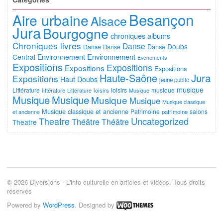
Besançon
Aire urbaine
Alsace
Jura
Bourgogne
chroniques albums
Chroniques livres
Danse
Doubs
Danse
Danse
Danse
Environnement
Central
Environnement
Evénements
Expositions
Expositions
Expositions
Expositions
Jura
Haute-Saône
Expositions
Haut Doubs
jeune public
musique
Littérature
loisirs
musique
littérature
Littérature
loisirs
Musique
Musique
Musique
Musique
Musique
Musique classique
Musique classique et ancienne
Patrimoine
salons
et ancienne
patrimoine
Uncategorized
Theatre
Théâtre
Théâtre
Theatre
© 2026 Diversions - L'info culturelle en articles et vidéos. Tous droits
réservés
Powered by
WordPress
. Designed by