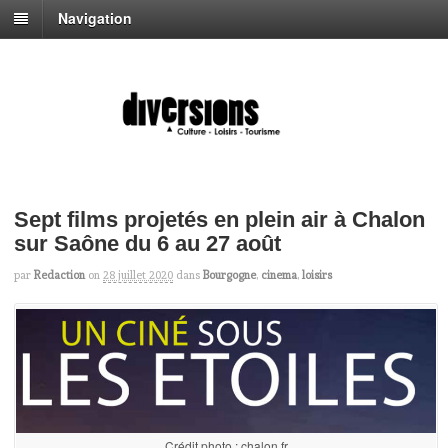
Navigation
Sept films projetés en plein air à Chalon
sur Saône du 6 au 27 août
par
Redaction
on
28 juillet 2020
dans
Bourgogne
,
cinema
,
loisirs
Crédit photo : chalon.fr