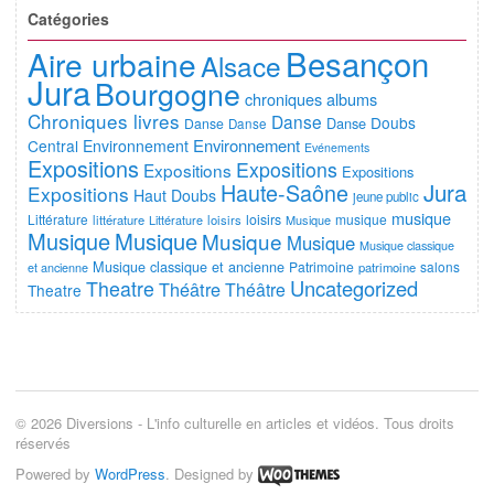
Catégories
Besançon
Aire urbaine
Alsace
Jura
Bourgogne
chroniques albums
Chroniques livres
Danse
Doubs
Danse
Danse
Danse
Environnement
Central
Environnement
Evénements
Expositions
Expositions
Expositions
Expositions
Jura
Haute-Saône
Expositions
Haut Doubs
jeune public
musique
Littérature
loisirs
musique
littérature
Littérature
loisirs
Musique
Musique
Musique
Musique
Musique
Musique classique
Musique classique et ancienne
Patrimoine
salons
et ancienne
patrimoine
Uncategorized
Theatre
Théâtre
Théâtre
Theatre
© 2026 Diversions - L'info culturelle en articles et vidéos. Tous droits
réservés
Powered by
WordPress
. Designed by