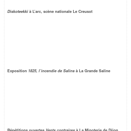
Diskoteekki
à L’arc, scène nationale Le Creusot
Exposition
1825, l’incendie de Salins
à La Grande Saline
Répétitions ouvertes
Vents contraires
à La Minoterie de Dijon