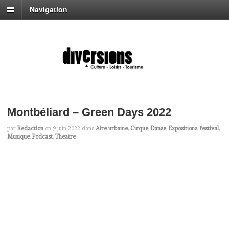
Navigation
Montbéliard – Green Days 2022
par
Redaction
on
9 juin 2022
dans
Aire urbaine
,
Cirque
,
Danse
,
Expositions
,
festival
,
Musique
,
Podcast
,
Theatre