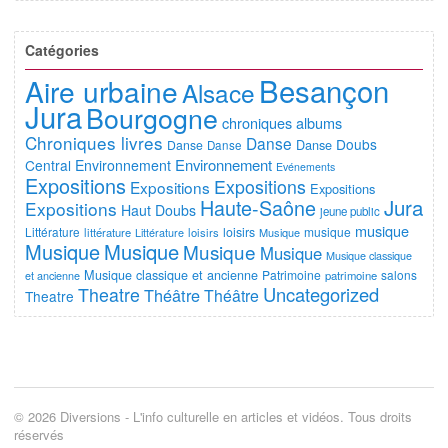
Catégories
Besançon
Aire urbaine
Alsace
Jura
Bourgogne
chroniques albums
Chroniques livres
Danse
Doubs
Danse
Danse
Danse
Environnement
Central
Environnement
Evénements
Expositions
Expositions
Expositions
Expositions
Jura
Haute-Saône
Expositions
Haut Doubs
jeune public
musique
Littérature
loisirs
musique
littérature
Littérature
loisirs
Musique
Musique
Musique
Musique
Musique
Musique classique
Musique classique et ancienne
Patrimoine
salons
et ancienne
patrimoine
Uncategorized
Theatre
Théâtre
Théâtre
Theatre
© 2026 Diversions - L'info culturelle en articles et vidéos. Tous droits
réservés