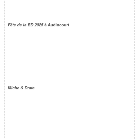
Fête de la BD 2025
à Audincourt
Miche & Drate