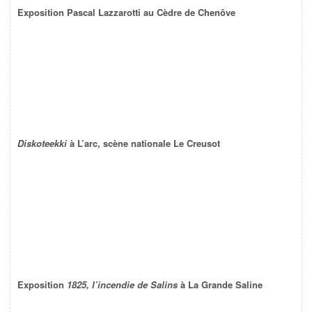
Exposition Pascal Lazzarotti au Cèdre de Chenôve
Diskoteekki
à L’arc, scène nationale Le Creusot
Exposition
1825, l’incendie de Salins
à La Grande Saline