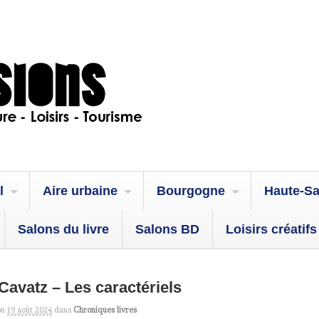
l
Aire urbaine
Bourgogne
Haute-S
Salons du livre
Salons BD
Loisirs créatifs
 Cavatz – Les caractériels
on
19 août 2024
dans
Chroniques livres