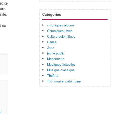
écité
utre
lité.
Catégories
chroniques albums
é sa
Chroniques livres
Culture scientifique
Danse
Jazz
jeune public
Marionnette
Musiques actuelles
Musique classique
Théâtre
Tourisme et patrimoine
a