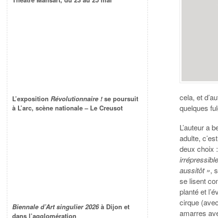
cela, et d’au
L’exposition
Révolutionnaire !
se poursuit
quelques fu
à L’arc, scène nationale – Le Creusot
L’auteur a b
adulte, c’es
deux choix :
irrépressibl
aussitôt »
, 
se lisent c
planté et l’
cirque (avec
Biennale d’Art singulier 2026
à Dijon et
amarres av
dans l’agglomération