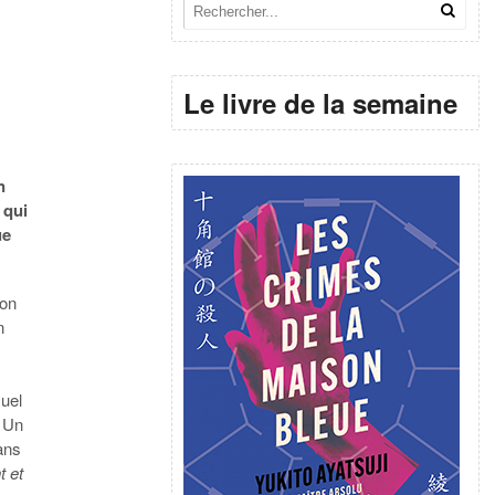
Le livre de la semaine
n
 qui
ue
son
n
suel
. Un
ans
t et