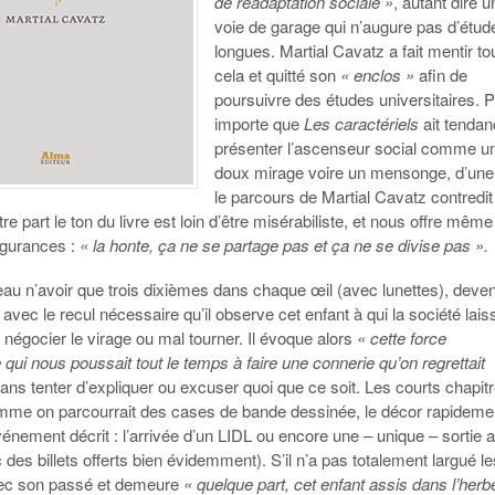
de réadaptation sociale »
, autant dire 
voie de garage qui n’augure pas d’étud
longues. Martial Cavatz a fait mentir to
cela et quitté son
« enclos »
afin de
poursuivre des études universitaires. 
importe que
Les caractériels
ait tendan
présenter l’ascenseur social comme u
doux mirage voire un mensonge, d’une
le parcours de Martial Cavatz contredit
tre part le ton du livre est loin d’être misérabiliste, et nous offre même
lgurances :
« la honte, ça ne se partage pas et ça ne se divise pas ».
eau n’avoir que trois dixièmes dans chaque œil (avec lunettes), deve
t avec le recul nécessaire qu’il observe cet enfant à qui la société laiss
 négocier le virage ou mal tourner. Il évoque alors
« cette force
e qui nous poussait tout le temps à faire une connerie qu’on regrettait
sans tenter d’expliquer ou excuser quoi que ce soit. Les courts chapit
omme on parcourrait des cases de bande dessinée, le décor rapideme
événement décrit : l’arrivée d’un LIDL ou encore une – unique – sortie 
 des billets offerts bien évidemment). S’il n’a pas totalement largué l
ec son passé et demeure
« quelque part, cet enfant assis dans l’herb