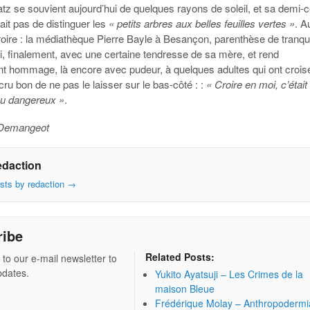
tz se souvient aujourd’hui de quelques rayons de soleil, et sa demi-c
it pas de distinguer les
« petits arbres aux belles feuilles vertes »
. A
roire : la médiathèque Pierre Bayle à Besançon, parenthèse de tranquil
si, finalement, avec une certaine tendresse de sa mère, et rend
nt hommage, là encore avec pudeur, à quelques adultes qui ont crois
 cru bon de ne pas le laisser sur le bas-côté : :
« Croire en moi, c’était
jeu dangereux »
.
 Demangeot
edaction
osts by redaction
→
ribe
Related Posts:
 to our e-mail newsletter to
pdates.
Yukito Ayatsuji – Les Crimes de la
maison Bleue
Frédérique Molay – Anthropodermi