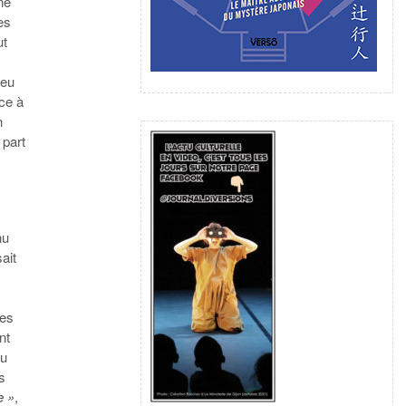
une
es
ut
Peu
ce à
n
 part
nu
ait
res
nt
au
es
e »
,