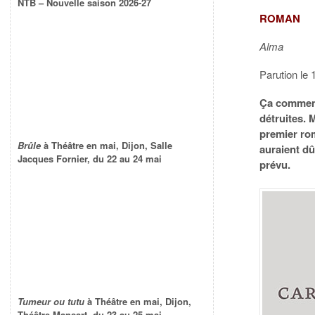
NTB – Nouvelle saison 2026-27
ROMAN
Alma
Parution le 
Ça commenc
détruites. 
premier rom
Brûle
à Théâtre en mai, Dijon, Salle
auraient dû,
Jacques Fornier, du 22 au 24 mai
prévu.
Tumeur ou tutu
à Théâtre en mai, Dijon,
Théâtre Mansart, du 23 au 25 mai