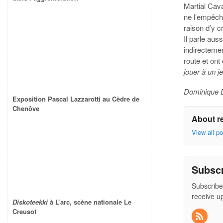
Martial Cava
ne l’empêcha
raison d’y c
Il parle aus
indirecteme
route et ont
jouer à un 
Dominique
Exposition Pascal Lazzarotti au Cèdre de
Chenôve
About r
View all p
Subsc
Subscribe
receive u
Diskoteekki
à L’arc, scène nationale Le
Creusot