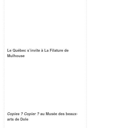
Le Québec s’invite à La Filature de
Mulhouse
Copies ? Copier ?
au Musée des beaux-
arts de Dole