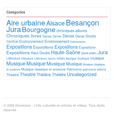
Catégories
Besançon
Aire urbaine
Alsace
Jura
Bourgogne
chroniques albums
Chroniques livres
Danse
Doubs
Danse
Danse
Danse
Environnement
Central
Environnement
Evénements
Expositions
Expositions
Expositions
Expositions
Jura
Haute-Saône
Expositions
Haut Doubs
jeune public
musique
Littérature
loisirs
musique
littérature
Littérature
loisirs
Musique
Musique
Musique
Musique
Musique
Musique classique
Musique classique et ancienne
Patrimoine
salons
et ancienne
patrimoine
Uncategorized
Theatre
Théâtre
Théâtre
Theatre
© 2026 Diversions - L'info culturelle en articles et vidéos. Tous droits
réservés