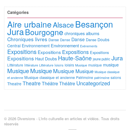
Catégories
Besançon
Aire urbaine
Alsace
Jura
Bourgogne
chroniques albums
Chroniques livres
Danse
Doubs
Danse
Danse
Danse
Environnement
Central
Environnement
Evénements
Expositions
Expositions
Expositions
Expositions
Jura
Haute-Saône
Expositions
Haut Doubs
jeune public
musique
Littérature
loisirs
musique
littérature
Littérature
loisirs
Musique
Musique
Musique
Musique
Musique
Musique classique
Musique classique et ancienne
Patrimoine
salons
et ancienne
patrimoine
Uncategorized
Theatre
Théâtre
Théâtre
Theatre
© 2026 Diversions - L'info culturelle en articles et vidéos. Tous droits
réservés