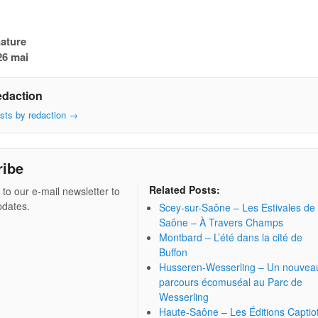
nature
26 mai
edaction
osts by redaction
→
ribe
Related Posts:
 to our e-mail newsletter to
pdates.
Scey-sur-Saône – Les Estivales de
Saône – À Travers Champs
Montbard – L’été dans la cité de
Buffon
Husseren-Wesserling – Un nouvea
parcours écomuséal au Parc de
Wesserling
Haute-Saône – Les Éditions Captio