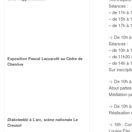
Séances :
– de 11h à 
– de 15h à 
– de 17h à 
-> De 10h à 
Séances :
– de 10h à 
– de 11h30 
Exposition Pascal Lazzarotti au Cèdre de
– de 14h à 
Chenôve
Sur inscript
-> De 10h à 
Atout pattes
Médiation pa
-> De 10h à 
Réalisation 
Diskoteekki
à L’arc, scène nationale Le
-> 16h : Co
Creusot
Louise Élie