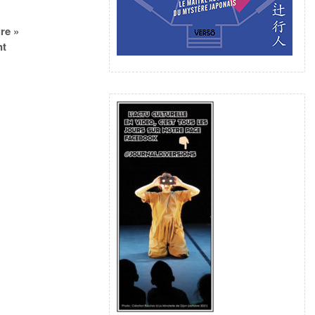
re »
nt