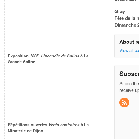
Gray
Fête de la 
Dimanche 
About r
View all p
Exposition
1825, l’incendie de Salins
à La
Grande Saline
Subsc
Subscribe
receive u
Répétitions ouvertes
Vents contraires
à La
Minoterie de Dijon