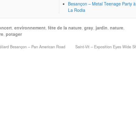
Besançon – Metal Teenage Party à
La Rodia
oncert
,
environnement
,
fête de la nature
,
gray
,
jardin
,
nature
,
re
,
potager
éliard Besançon – Pan American Road
Saint-Vit – Exposition Eyes Wide 