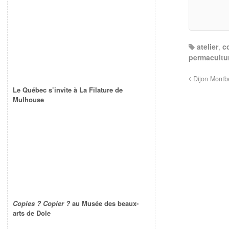
atelier
,
c
permacultu
Dijon Montb
Le Québec s’invite à La Filature de
Mulhouse
Copies ? Copier ?
au Musée des beaux-
arts de Dole