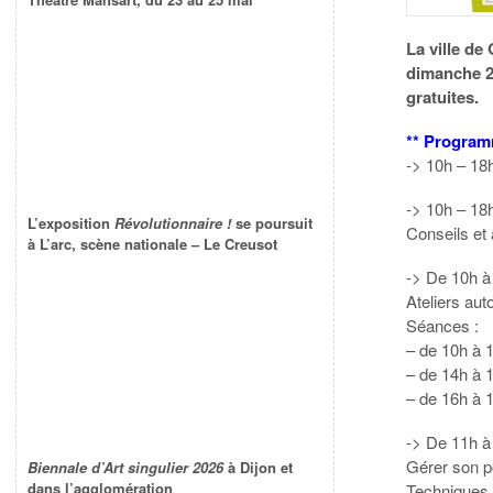
La ville de
dimanche 2
gratuites.
** Program
-> 10h – 18h
-> 10h – 18
L’exposition
Révolutionnaire !
se poursuit
Conseils et 
à L’arc, scène nationale – Le Creusot
-> De 10h à 
Ateliers aut
Séances :
– de 10h à 
– de 14h à 
– de 16h à 
-> De 11h à 
Gérer son po
Biennale d’Art singulier 2026
à Dijon et
dans l’agglomération
Techniques 