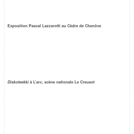
Exposition Pascal Lazzarotti au Cèdre de Chenôve
Diskoteekki
à L’arc, scène nationale Le Creusot