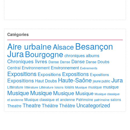
Catégories
Besançon
Aire urbaine
Alsace
Jura
Bourgogne
chroniques albums
Chroniques livres
Danse
Doubs
Danse
Danse
Danse
Environnement
Central
Environnement
Evénements
Expositions
Expositions
Expositions
Expositions
Jura
Haute-Saône
Expositions
Haut Doubs
jeune public
musique
Littérature
loisirs
musique
littérature
Littérature
loisirs
Musique
Musique
Musique
Musique
Musique
Musique classique
Musique classique et ancienne
Patrimoine
salons
et ancienne
patrimoine
Uncategorized
Theatre
Théâtre
Théâtre
Theatre