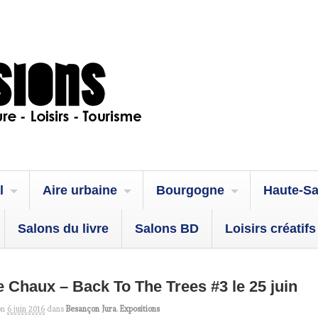
l
Aire urbaine
Bourgogne
Haute-S
Salons du livre
Salons BD
Loisirs créatifs
e Chaux – Back To The Trees #3 le 25 juin
on
6 juin 2016
dans
Besançon Jura
,
Expositions