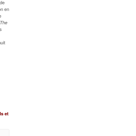
 de
ion en
e
 The
s
uit
s et