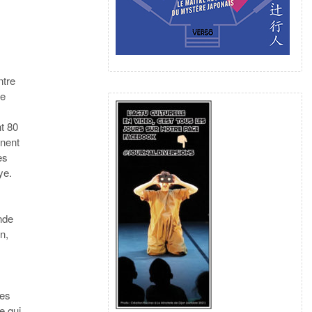
tre
le
nt 80
nnent
es
ye.
ande
n,
les
e qui