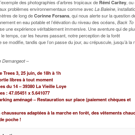
à l’exemple des photographies d’arbres tropicaux de
Rémi Caritey
, ou
er aux problèmes environnementaux comme avec
La Baleine
, installat
mètres de long de
Corinne Forsans
, qui nous alerte sur la question d
nnement en eau potable et l’élévation du niveau des océans,
Back To
e une expérience véritablement immersive. Une aventure qui de plu
le temps, car les heures passant, notre perception de la forêt
 se modifie, tandis que l’on passe du jour, au crépuscule, jusqu’à la n
e Demangeot –
 Trees 3, 25 juin, de 18h à 1h
ortie libres à tout moment
s du 14 – 39380 La Vieille Loye
s : 47.05451 x 5.641077
Parking aménagé – Restauration sur place (paiement chèques et
s chaussures adaptées à la marche en forêt, des vêtements chaud
de poche !