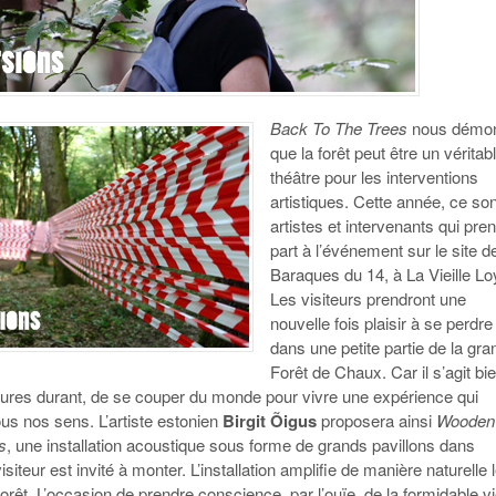
Back To The Trees
nous démon
que la forêt peut être un véritab
théâtre pour les interventions
artistiques. Cette année, ce so
artistes et intervenants qui pre
part à l’événement sur le site d
Baraques du 14, à La Vieille Lo
Les visiteurs prendront une
nouvelle fois plaisir à se perdre
dans une petite partie de la gr
Forêt de Chaux. Car il s’agit bie
ures durant, de se couper du monde pour vivre une expérience qui
us nos sens. L’artiste estonien
Birgit Õigus
proposera ainsi
Wooden
s
, une installation acoustique sous forme de grands pavillons dans
isiteur est invité à monter. L’installation amplifie de manière naturelle 
 forêt. L’occasion de prendre conscience, par l’ouïe, de la formidable vi