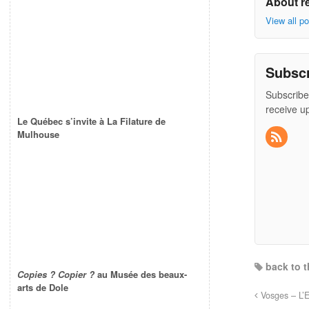
About r
View all p
Subsc
Subscribe
receive u
Le Québec s’invite à La Filature de
Mulhouse
back to t
Copies ? Copier ?
au Musée des beaux-
arts de Dole
Vosges – L’