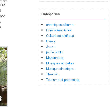
lisé
t
Catégories
orée
e
chroniques albums
s
Chroniques livres
Culture scientifique
Danse
Jazz
jeune public
Marionnette
Musiques actuelles
Musique classique
Théâtre
Tourisme et patrimoine