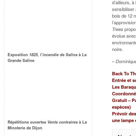
d’ailleurs, 
sensibilis
bois de 12 
l’approvisio
Trees
propos
évolue avec 
environnante
noire.
Exposition
1825, l’incendie de Salins
à La
Grande Saline
– Dominiqu
Back To The
Entrée et s
Les Baraque
Coordonnée
Gratuit – 
espèces)
Prévoir de
une lampe 
Répétitions ouvertes
Vents contraires
à La
Minoterie de Dijon