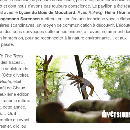
rêt et dont nous n’avons pas toujours conscience. Le pavillon a été réa
at avec le
Lycée du Bois de Mouchard
. Avec
Kulning
,
Helle Thun
e
 Ingemann Sørensen
mettront en lumière une technique vocale élab
gères scandinaves, un moyen de communication à découvrir. L’écout
’un des sens convoqués cette année encore, à travers notamment de
 en immersion, pour se reconnecter à la nature environnante… et aux
u passé.
To The Trees
i des traces…
, la sculpture de
e
(Côte d’Ivoire),
Beste
, était
orêt de Chaux
deuxième édition
n raconte même
t, cette année,
its… Qu’il
 mettre en avant
stier, d’ici ou