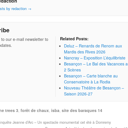
edaction
osts by redaction
→
ribe
Related Posts:
 to our e-mail newsletter to
pdates.
Deluz – Renards de Renom aux
Mardis des Rives 2026
Nancray – Exposition L’équilibriste
Besançon – Le Bal des Vacances 
2 Scènes
Besançon – Carte blanche au
Conservatoire à La Rodia
Nouveau Théâtre de Besançon –
Saison 2026-27
he trees 3
,
forêt de chaux
,
isba
,
site des baraques 14
Enquête Jeanne d’Arc – Un spectacle monumental cet été à Domremy