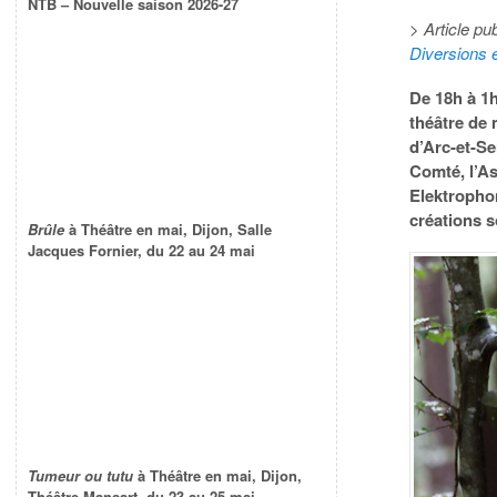
NTB – Nouvelle saison 2026-27
> Article pu
Diversions 
De 18h à 1h
théâtre de m
d’Arc-et-S
Comté, l’As
Elektrophon
créations s
Brûle
à Théâtre en mai, Dijon, Salle
Jacques Fornier, du 22 au 24 mai
Tumeur ou tutu
à Théâtre en mai, Dijon,
Théâtre Mansart, du 23 au 25 mai