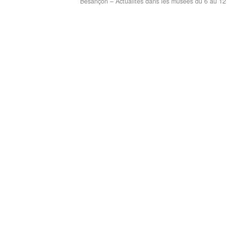
Besançon – Actualités dans les musées du 6 au 12