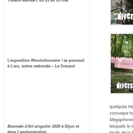
L’exposition
Révolutionnaire !
se poursuit
à L’arc, scène nationale – Le Creusot
quelques he
convoque to
Megaphone
lesquels le v
Biennale d’Art singulier 2026
à Dijon et
dans l’agglomération
bruits de la