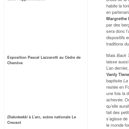
habite la fo
en partenari
Margrethe
par des ber
sera donc l
dispositifs
traditions d
Mais
Back 
Exposition Pascal Lazzarotti au Cèdre de
laisse auss
Chenôve
L’an dernier
Vanly Tien
baptisée
La 
restée en F
une fois la 
achevée. O
qu’elle aurai
fait des pet
Diskoteekki
à L’arc, scène nationale Le
s’agisse de
Creusot
le monde fore