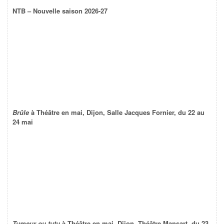
NTB – Nouvelle saison 2026-27
Brûle
à Théâtre en mai, Dijon, Salle Jacques Fornier, du 22 au
24 mai
Tumeur ou tutu
à Théâtre en mai, Dijon, Théâtre Mansart, du 23