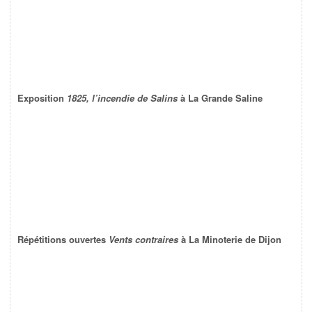
Exposition
1825, l’incendie de Salins
à La Grande Saline
Répétitions ouvertes
Vents contraires
à La Minoterie de Dijon