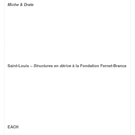
Miche & Drate
Saint-Louis –
Structures en dérive
à la Fondation Fernet-Branca
EACH