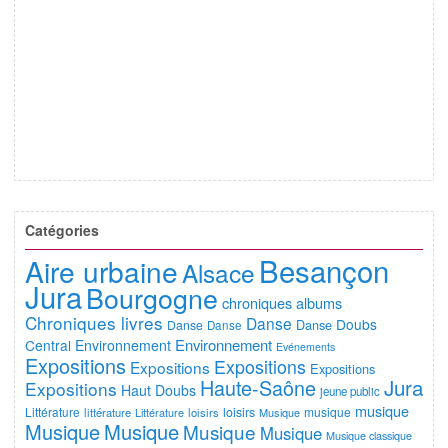
Catégories
Besançon
Aire urbaine
Alsace
Jura
Bourgogne
chroniques albums
Chroniques livres
Danse
Doubs
Danse
Danse
Danse
Environnement
Central
Environnement
Evénements
Expositions
Expositions
Expositions
Expositions
Jura
Haute-Saône
Expositions
Haut Doubs
jeune public
musique
Littérature
loisirs
musique
littérature
Littérature
loisirs
Musique
Musique
Musique
Musique
Musique
Musique classique