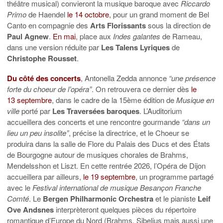
théâtre musical) convieront la musique baroque avec
Riccardo
Primo
de Haendel
le 14 octobre
, pour un grand moment de Bel
Canto en compagnie des
Arts Florissants
sous la direction de
Paul Agnew
.
En mai
, place aux
Indes galantes
de Rameau,
dans une version réduite par
Les Talens Lyriques
de
Christophe Rousset
.
Du côté des concerts
, Antonella Zedda annonce
“
une présence
forte du
choeur
de l’opéra
”
.
On retrouvera ce dernier dès
le
13
septem
bre
, dans le cadre de la
15ème édition de
Musique en
ville
porté par
Les Traversées baroques
. L’Auditorium
accueillera
des concerts et une rencontre gourmande
“
d
ans un
lieu un peu insolite
”
,
précise la directrice, et le
C
hoeur
se
produira
dans la salle de Flore du Palais des Ducs et des États
de Bourgogne
autour de
musiques chorales
de Brahms,
Mendelsshon et Liszt.
En cette rentrée 2026, l’Opéra de Dijon
accueillera par ailleurs,
le 19 septembre
, un programme partagé
avec le
F
estival international de musique Besançon Franche
Comté
. Le
Bergen
Philharmonic
Orchestra
et le pianiste
Leif
Ove Andsnes
interp
r
èteront
quelques pièces du
répertoire
romantique d’Europe du Nord
(
Brahms
,
Sibelius mais
aussi une