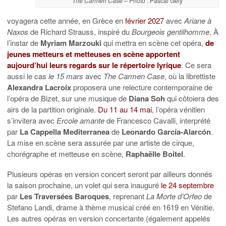
The Carmen Case
– Photo : Pascal Gély
voyagera cette année, en Grèce en
février 2027
avec
Ariane à
Naxos
de Richard Strauss, inspiré du
Bourgeois gentilhomme
. À
l’instar de
Myriam Marzouki
qui mettra en scène cet opéra,
de
jeunes metteurs et metteuses en scène apportent
aujourd’hui leurs regards sur le répertoire lyrique
. Ce sera
aussi le cas
le 15 mars
avec
The Carmen Case
, où la librettiste
Alexandra Lacroix
proposera une relecture contemporaine de
l’opéra de Bizet, sur une musique de
Diana Soh
qui côtoiera des
airs de la partition originale.
Du 11 au 14 mai
, l’opéra vénitien
s’invitera avec
Ercole amante
de Francesco Cavalli, interprété
par
La Cappella Mediterranea
de
Leonardo García-Alarcón
.
La mise en scène sera assurée par une artiste de cirque,
chorégraphe et metteuse en scène,
Raphaëlle Boitel
.
Plusieurs opéras en version concert seront par ailleurs donnés
la saison prochaine, un volet qui sera inauguré
le 24 septembre
par
Les Traversées Baroques
, reprenant
La Morte d’Orfeo
de
Stefano Landi, drame à thème musical créé en 1619 en Vénitie.
Les autres opéras en version concertante (également appelés