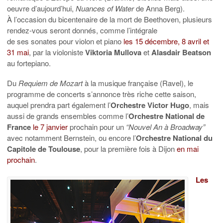
oeuvre
d’aujourd’hui
,
Nuances of Water
de Anna Berg
).
À
l’occasion du
bicentenaire de la mort de Beethoven
,
plusieurs
rendez-vous seront donnés, comme
l’intégrale
de
ses
sonate
s
pour violon et piano
les
15 décembre, 8 avril et
31 mai
,
par
la
violoniste
Viktoria Mullova
et
Alasdair Beatson
au forte
piano.
Du
Requiem de Mozart
à la musique française (Ravel), le
programme de concerts s’annonce très riche cette saison,
auquel prendra part également l’
Orchestre Victor Hugo
, mais
aussi de grands ensembles comme l’
Orchestre National de
France
le 7 janvier
prochain pour un
“Nouvel An à Broadway”
avec notamment Bernstein, ou encore l’
Orchestre National du
Capitole de Toulouse
, pour la première fois à Dijon
en mai
prochain
.
Les