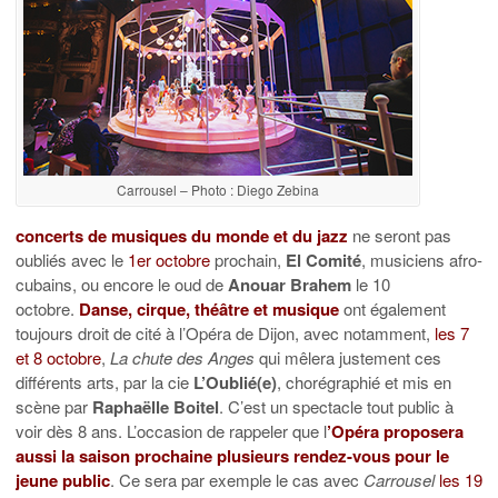
Carrousel – Photo : Diego Zebina
concerts de musiques du monde et du jazz
ne seront pas
oubliés avec le
1er octobre
prochain,
El Comité
, musiciens afro-
cubains, ou encore le oud de
Anouar Brahem
le 10
octobre.
Danse, cirque, théâtre et musique
ont également
toujours droit de cité à l’Opéra de Dijon, avec notamment,
les 7
et 8 octobre
,
La chute des Anges
qui mêlera justement ces
différents arts, par la cie
L’Oublié(e)
, chorégraphié et mis en
scène par
Raphaëlle Boitel
. C’est un spectacle tout public à
voir dès 8 ans. L’occasion de rappeler que l
’Opéra proposera
aussi la saison prochaine plusieurs rendez-vous pour le
jeune public
. Ce sera par exemple le cas avec
Carrousel
les 19