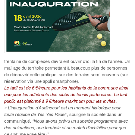
trentaine de complexes devraient ouvrir d’ici la fin de l’année. Un
maillage du territoire permettant à beaucoup plus de personnes
de découvrir cette pratique, sur des terrains semi-couverts (sur
réservation via une appli smartphone).
Le tarif est de
6 €/heure pour les habitants de la commune ainsi
que pour les adhérents des clubs de tennis partenaires.
Le
tarif
public est plafonné à 9 €/heure maximum pour les invités.
« L’inauguration d’Audincourt est un moment historique pour
toute l’équipe de Yes Yes Padel”
, souligne la société dans un
communiqué.
“Nous avons prévu un superbe programme avec
des animations, une tombola et un match d’exhibition pour que
ce soit une vraie fête !”