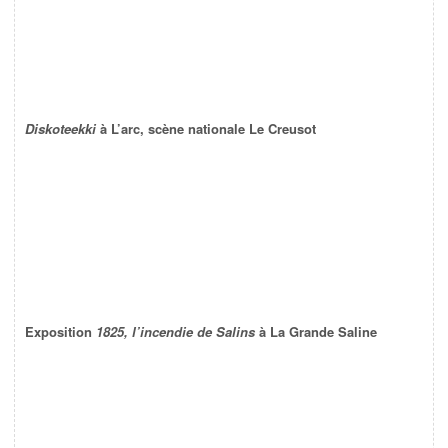
Diskoteekki
à L’arc, scène nationale Le Creusot
Exposition
1825, l’incendie de Salins
à La Grande Saline