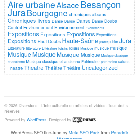
Besançon
Aire urbaine
Alsace
Jura
Bourgogne
chroniques albums
Chroniques livres
Danse
Doubs
Danse
Danse
Danse
Environnement
Central
Environnement
Evénements
Expositions
Expositions
Expositions
Expositions
Jura
Haute-Saône
Expositions
Haut Doubs
jeune public
musique
Littérature
loisirs
musique
littérature
Littérature
loisirs
Musique
Musique
Musique
Musique
Musique
Musique classique
Musique classique et ancienne
Patrimoine
salons
et ancienne
patrimoine
Uncategorized
Theatre
Théâtre
Théâtre
Theatre
© 2026 Diversions - L'info culturelle en articles et vidéos. Tous droits
réservés
Powered by
WordPress
. Designed by
WordPress SEO fine-tune by
Meta SEO Pack
from
Poradnik