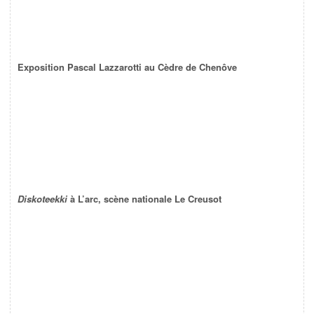
Exposition Pascal Lazzarotti au Cèdre de Chenôve
Diskoteekki
à L’arc, scène nationale Le Creusot