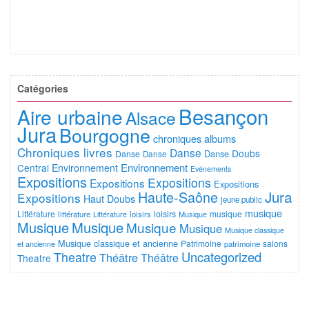
Catégories
Besançon
Aire urbaine
Alsace
Jura
Bourgogne
chroniques albums
Chroniques livres
Danse
Doubs
Danse
Danse
Danse
Environnement
Central
Environnement
Evénements
Expositions
Expositions
Expositions
Expositions
Jura
Haute-Saône
Expositions
Haut Doubs
jeune public
musique
Littérature
loisirs
musique
littérature
Littérature
loisirs
Musique
Musique
Musique
Musique
Musique
Musique classique
Musique classique et ancienne
Patrimoine
salons
et ancienne
patrimoine
Uncategorized
Theatre
Théâtre
Théâtre
Theatre