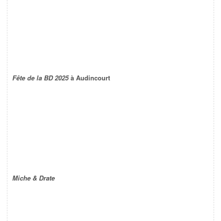
Fête de la BD 2025
à Audincourt
Miche & Drate