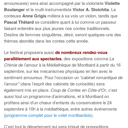
amoureuses) sera ainsi accompagné par la violoniste
Violette
Boulanger
et le multi-instrumentiste
Victor A. Stoichita
. La
conteuse
Anne Grigis
mêlera à sa voix un violon, tandis que
Pascal Thétard
se considère quant à lui comme un passeur
faisant entendre aux plus jeunes nos contes traditionnels.
Destins de femmes singulières, désir, seront quelques-uns des
thèmes abordés dans les contes cette année.
Le festival proposera aussi
de nombreux rendez-vous
parallèlement aux spectacles
, des expositions comme
La
Chimie de l’amour
à la Médiathèque de Montbard à partir du 16
septembre, sur les mécanismes physiques en lien avec le
sentiment amoureux. Pour l’occasion un
“cabinet romantique de
l’amour”
(dans l’esprit des cabinets de curiosités) sera
également mis en place.
Coup de Contes en Côte-d’Or
, c’est
aussi tout un programme d’animations, et à Montbard on
profitera ainsi d’un chœur d’enfants du conservatoire le 24
septembre à 10h à la médiathèque, entre autres événements
(
programme complet pour le volet montbardois
).
C’est tout le département qui sera irrigué de propositions