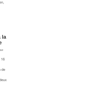
en,
 la
e
nne
e 16
n de
 deux