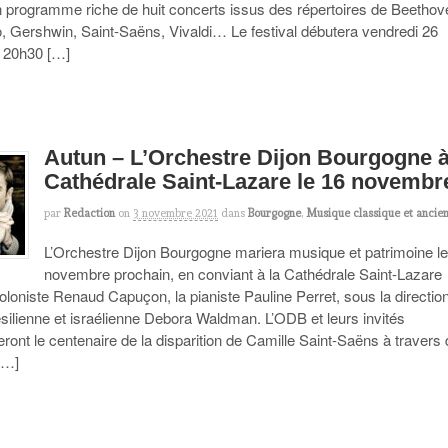
n programme riche de huit concerts issus des répertoires de Beethov
o, Gershwin, Saint-Saëns, Vivaldi… Le festival débutera vendredi 26
 20h30 […]
Autun – L’Orchestre Dijon Bourgogne à
Cathédrale Saint-Lazare le 16 novembr
par
Redaction
on
3 novembre 2021
dans
Bourgogne
,
Musique classique et ancie
L’Orchestre Dijon Bourgogne mariera musique et patrimoine l
novembre prochain, en conviant à la Cathédrale Saint-Lazare
ioloniste Renaud Capuçon, la pianiste Pauline Perret, sous la directio
ésilienne et israélienne Debora Waldman. L’ODB et leurs invités
nt le centenaire de la disparition de Camille Saint-Saëns à travers
[…]