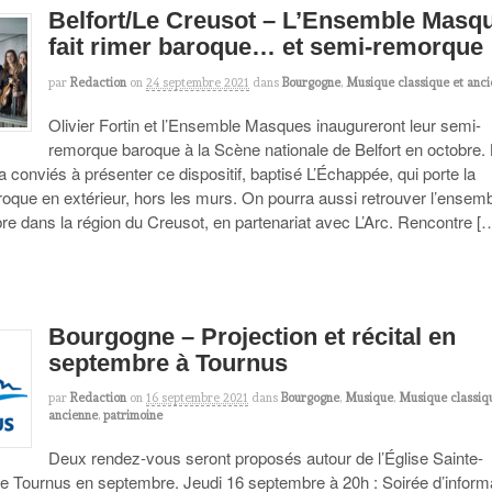
Belfort/Le Creusot – L’Ensemble Masq
fait rimer baroque… et semi-remorque
par
Redaction
on
24 septembre 2021
dans
Bourgogne
,
Musique classique et anc
Olivier Fortin et l’Ensemble Masques inaugureront leur semi-
remorque baroque à la Scène nationale de Belfort en octobre.
 a conviés à présenter ce dispositif, baptisé L’Échappée, qui porte la
oque en extérieur, hors les murs. On pourra aussi retrouver l’ensem
e dans la région du Creusot, en partenariat avec L’Arc. Rencontre [
Bourgogne – Projection et récital en
septembre à Tournus
par
Redaction
on
16 septembre 2021
dans
Bourgogne
,
Musique
,
Musique classiq
ancienne
,
patrimoine
Deux rendez-vous seront proposés autour de l’Église Sainte-
e Tournus en septembre. Jeudi 16 septembre à 20h : Soirée d’inform