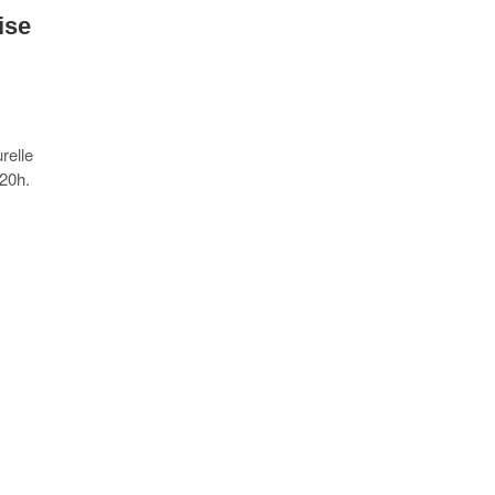
ise
relle
 20h.