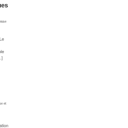
ues
ienne
 Le
ble
…]
ue et
ation