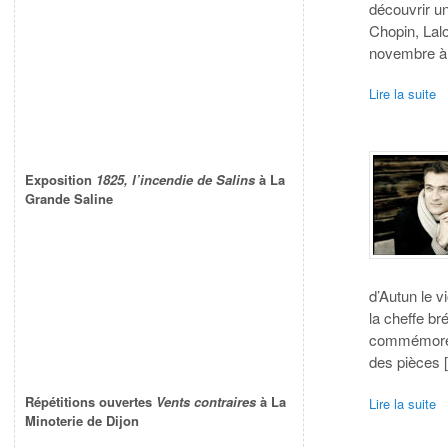
découvrir u
Chopin, Lal
novembre à
Lire la suite
Exposition
1825, l’incendie de Salins
à La
Grande Saline
d’Autun le v
la cheffe br
commémorero
des pièces 
Répétitions ouvertes
Vents contraires
à La
Lire la suite
Minoterie de Dijon