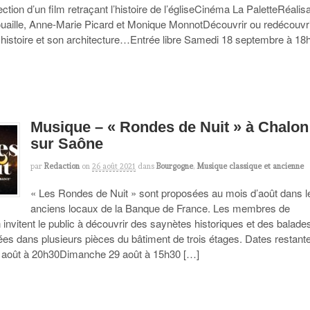
ection d’un film retraçant l’histoire de l’égliseCinéma La PaletteRéalis
ouaille, Anne-Marie Picard et Monique MonnotDécouvrir ou redécouvr
n histoire et son architecture…Entrée libre Samedi 18 septembre à 18h
Musique – « Rondes de Nuit » à Chalon
sur Saône
par
Redaction
on
26 août 2021
dans
Bourgogne
,
Musique classique et ancienne
« Les Rondes de Nuit » sont proposées au mois d’août dans l
anciens locaux de la Banque de France. Les membres de
n invitent le public à découvrir des saynètes historiques et des balade
ées dans plusieurs pièces du bâtiment de trois étages. Dates restante
 août à 20h30Dimanche 29 août à 15h30 […]