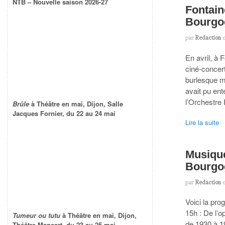
NTB – Nouvelle saison 2026-27
Fontain
Bourgog
par
Redaction
En avril, à 
ciné-concer
burlesque mu
avait pu ent
l’Orchestre
Brûle
à Théâtre en mai, Dijon, Salle
Jacques Fornier, du 22 au 24 mai
Lire la suite
Musique
Bourgo
par
Redaction
Voici la pr
15h : De l
Tumeur ou tutu
à Théâtre en mai, Dijon,
de 1930 à 19
Théâtre Mansart, du 23 au 25 mai