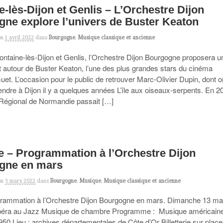
e-lès-Dijon et Genlis – L’Orchestre Dijon
ne explore l’univers de Buster Keaton
on
1 avril 2022
dans
Bourgogne
,
Musique classique et ancienne
Fontaine-lès-Dijon et Genlis, l’Orchestre Dijon Bourgogne proposera u
t autour de Buster Keaton, l’une des plus grandes stars du cinéma
et. L’occasion pour le public de retrouver Marc-Olivier Dupin, dont o
endre à Dijon il y a quelques années L’île aux oiseaux-serpents. En 2
 Régional de Normandie passait […]
 – Programmation à l’Orchestre Dijon
gne en mars
on
3 mars 2022
dans
Bourgogne
,
Musique
,
Musique classique et ancienne
ogrammation à l’Orchestre Dijon Bourgogne en mars. Dimanche 13 ma
’opéra au Jazz Musique de chambre Programme : Musique américain
50 Lieu : archives départementales de Côte d’Or Billetterie sur place