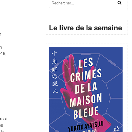
Le livre de la semaine
n
n
019,
rs à
es
 le