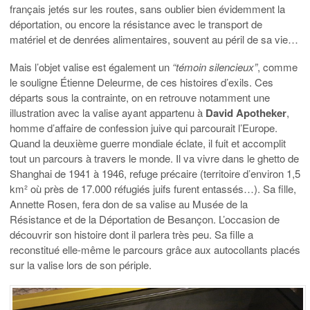
français jetés sur les routes, sans oublier bien évidemment la
déportation, ou encore la résistance avec le transport de
matériel et de denrées alimentaires, souvent au péril de sa vie…
Mais l’objet valise est également un
“témoin silencieux”
, comme
le souligne Étienne Deleurme, de ces histoires d’exils. Ces
départs sous la contrainte, on en retrouve notamment une
illustration avec la valise ayant appartenu à
David Apotheker
,
homme d’affaire de confession juive qui parcourait l’Europe.
Quand la deuxième guerre mondiale éclate, il fuit et accomplit
tout un parcours à travers le monde. Il va vivre dans le ghetto de
Shanghai de 1941 à 1946, refuge précaire (territoire d’environ 1,5
km² où près de 17.000 réfugiés juifs furent entassés…). Sa fille,
Annette Rosen, fera don de sa valise au Musée de la
Résistance et de la Déportation de Besançon. L’occasion de
découvrir son histoire dont il parlera très peu. Sa fille a
reconstitué elle-même le parcours grâce aux autocollants placés
sur la valise lors de son périple.