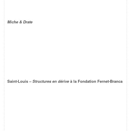
Miche & Drate
Saint-Louis –
Structures en dérive
à la Fondation Fernet-Branca