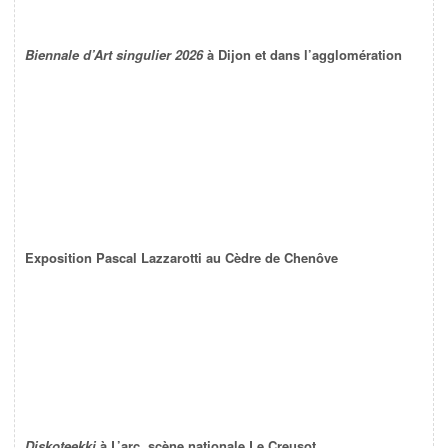
Biennale d’Art singulier 2026
à Dijon et dans l’agglomération
Exposition Pascal Lazzarotti au Cèdre de Chenôve
Diskoteekki
à L’arc, scène nationale Le Creusot