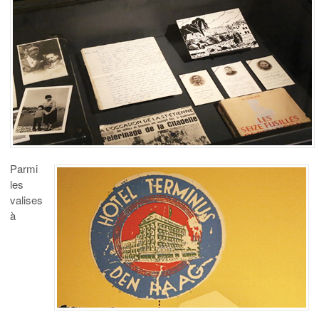
Parmi
les
valises
à