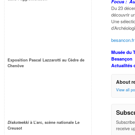
Focus : Au
Du 23 décem
découvrir u
Une sélecti
d’Archéolog
besancon.fr
Musée du 
Besançon
Exposition Pascal Lazzarotti au Cèdre de
Actualités 
Chenôve
About r
View all p
Subsc
Subscribe
Diskoteekki
à L’arc, scène nationale Le
Creusot
receive u