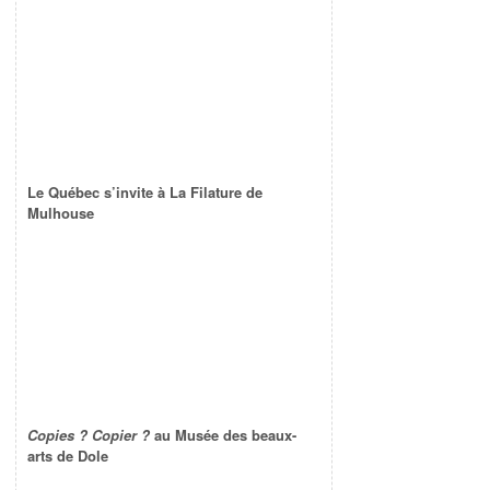
Le Québec s’invite à La Filature de
Mulhouse
Copies ? Copier ?
au Musée des beaux-
arts de Dole