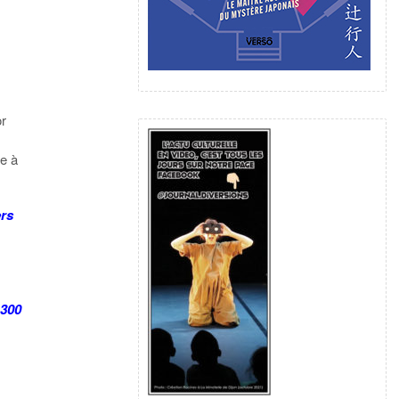
or
le à
ers
 300