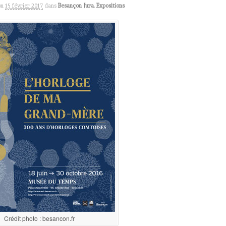
on
15 février 2017
dans
Besançon Jura
,
Expositions
Crédit photo : besancon.fr