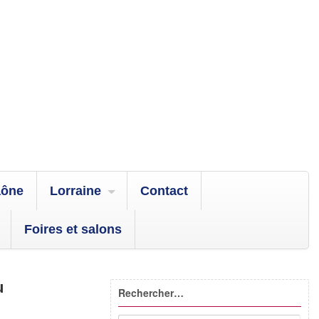
aône
Lorraine
Contact
Foires et salons
u
Rechercher…