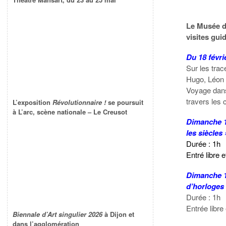
Le Musée d
visites gu
Du 18 févrie
Sur les trac
Hugo, Léon 
Voyage dans 
travers les
L’exposition
Révolutionnaire !
se poursuit
à L’arc, scène nationale – Le Creusot
Dimanche 19
les siècles 
Durée : 1h
Entré libre e
Dimanche 19
d’horloges
Durée : 1h
Entrée libre 
Biennale d’Art singulier 2026
à Dijon et
dans l’agglomération