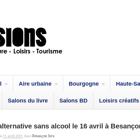
l
Aire urbaine
Bourgogne
Haute-S
Salons du livre
Salons BD
Loisirs créatifs
alternative sans alcool le 16 avril à Besanço
on
15 avril 2015
dans
Besançon Jura