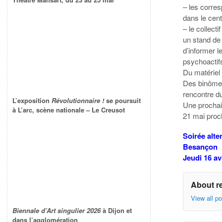
– les corres
dans le cent
– le collect
un stand de
d’informer l
psychoactifs
Du matériel 
Des binômes 
rencontre du
L’exposition
Révolutionnaire !
se poursuit
Une prochai
à L’arc, scène nationale – Le Creusot
21 mai proc
Soirée alte
Besançon
Jeudi 16 av
About r
View all p
Biennale d’Art singulier 2026
à Dijon et
dans l’agglomération