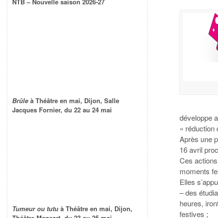
NTB – Nouvelle saison 2026-27
Brûle
à Théâtre en mai, Dijon, Salle
Jacques Fornier, du 22 au 24 mai
développe a
« réduction 
Après une pr
16 avril pro
Ces actions
moments fest
Elles s’appu
– des étudia
heures, iron
Tumeur ou tutu
à Théâtre en mai, Dijon,
festives ;
Théâtre Mansart, du 23 au 25 mai