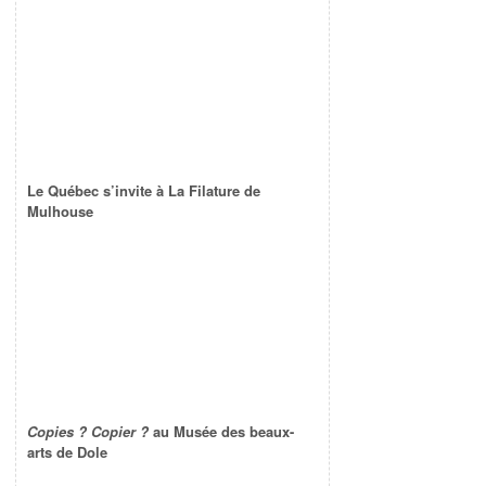
Le Québec s’invite à La Filature de
Mulhouse
Copies ? Copier ?
au Musée des beaux-
arts de Dole