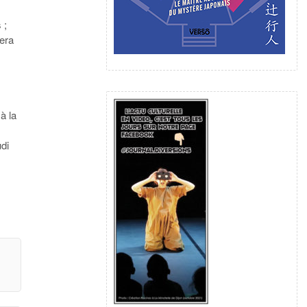
e
 ;
lera
 à la
di