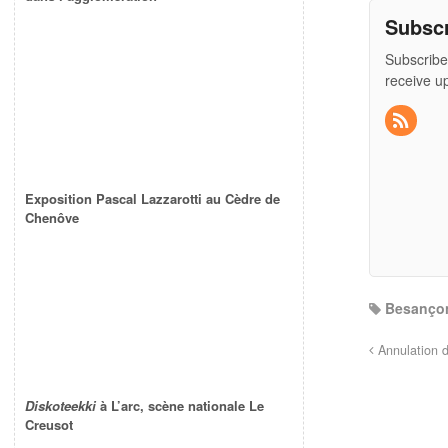
Subsc
Subscribe
receive u
Exposition Pascal Lazzarotti au Cèdre de
Chenôve
Besanço
Annulation d
Diskoteekki
à L’arc, scène nationale Le
Creusot