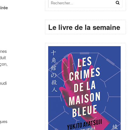
irée
Le livre de la semaine
unes
duit
nçon,
eudi
iques