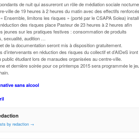
pondants de nuit qui assureront un rôle de médiation sociale nocturn
re-ville de 19 heures à 2 heures du matin avec des effectifs renforcés
if « Ensemble, limitons les risques » (porté par le CSAPA Solea) instal
 réduction des risques place Pasteur de 23 heures à 2 heures afin
es jeunes sur les pratiques festives : consommation de produits
, sexualité, audition …
et de la documentation seront mis à disposition gratuitement.
d’intervenants en réduction des risques du collectif et d’AIDeS iront
 public étudiant lors de maraudes organisées au centre-ville.
ne et dernière soirée pour ce printemps 2015 sera programmée le jeu
hain.
rnative sans alcool
ril
edaction
osts by redaction
→