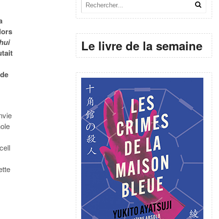
a
lors
hui
Le livre de la semaine
utait
 de
nvie
ole
cell
ette