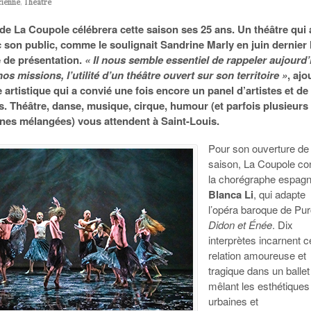
cienne
,
Théâtre
de La Coupole célébrera cette saison ses 25 ans. Un théâtre qui 
 son public, comme le soulignait Sandrine Marly en juin dernier 
e de présentation.
« Il nous semble essentiel de rappeler aujourd’
nos missions, l’utilité d’un théâtre ouvert sur son territoire »
, ajo
ce artistique qui a convié une fois encore un panel d’artistes et de
. Théâtre, danse, musique, cirque, humour (et parfois plusieurs
ines mélangées) vous attendent à Saint-Louis.
Pour son ouverture de
saison, La Coupole co
la chorégraphe espagn
Blanca Li
, qui adapte
l’opéra baroque de Pur
Didon et Énée
. Dix
interprètes incarnent c
relation amoureuse et
tragique dans un ballet
mêlant les esthétiques
urbaines et