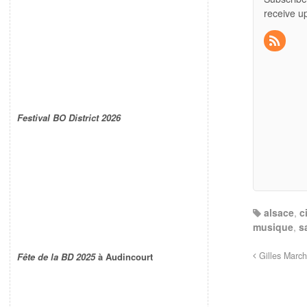
receive u
Festival BO District 2026
alsace
,
c
musique
,
s
Gilles March
Fête de la BD 2025
à Audincourt