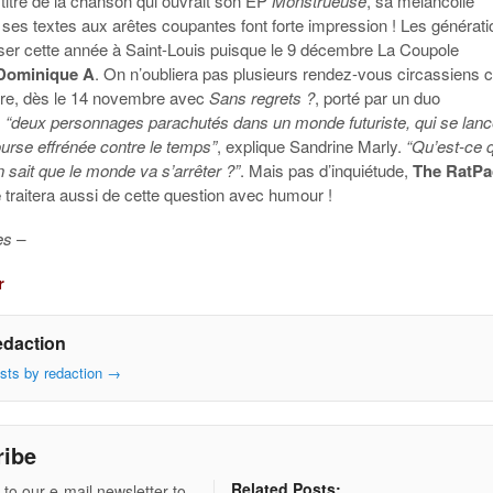
 titre de la chanson qui ouvrait son EP
Monstrueuse
, sa mélancolie
et ses textes aux arêtes coupantes font forte impression ! Les générat
iser cette année à Saint-Louis puisque le 9 décembre La Coupole
Dominique A
. On n’oubliera pas plusieurs rendez-vous circassiens c
re, dès le 14 novembre avec
Sans regrets ?
, porté par un duo
,
“deux personnages parachutés dans un monde futuriste, qui se lanc
urse effrénée contre le temps”
, explique Sandrine Marly.
“Qu’est-ce 
n sait que le monde va s’arrêter ?”
. Mais pas d’inquiétude,
The RatPa
e
traitera aussi de cette question avec humour !
es –
r
edaction
osts by redaction
→
ribe
Related Posts:
 to our e-mail newsletter to