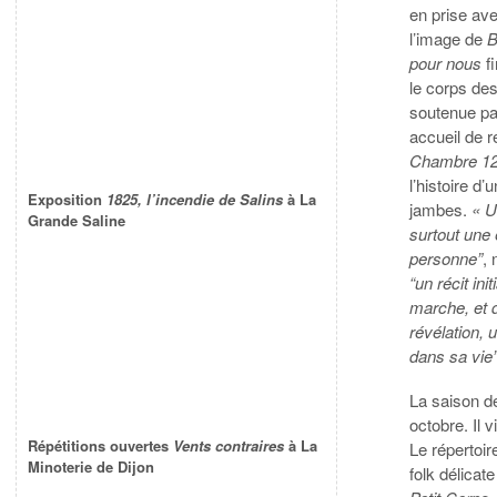
en prise av
l’image de
B
pour nous
fi
le corps des
soutenue pa
accueil de 
Chambre 1
l’histoire d
Exposition
1825, l’incendie de Salins
à La
jambes.
« Un
Grande Saline
surtout une
personne”
,
“un récit in
marche, et d
révélation,
dans sa vie”
La saison d
octobre. Il 
Répétitions ouvertes
Vents contraires
à La
Le répertoir
Minoterie de Dijon
folk délicat