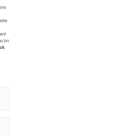
ions
ette
ent
qu’on
ck