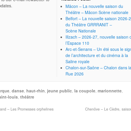
pdates.
Mâcon – La nouvelle saison du
Théâtre – Mâcon Scène nationale
Belfort – La nouvelle saison 2026-
du Théâtre GRRRANIT –
Scène Nationale
Illzach – 2026-27, nouvelle saison 
l’Espace 110
Arc-et-Senans – Un été sous le sig
de l’architecture et du cinéma à la
Saline royale
Chalon-sur-Saône – Chalon dans l
Rue 2026
irque
,
danse
,
haut-rhin
,
jeune public
,
la coupole
,
marionnette
,
aint-louis
,
théâtre
and – Les Promesses orphelines
Chenôve – Le Cèdre, sais