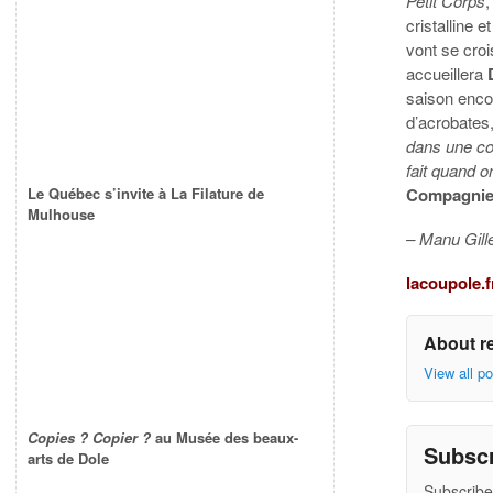
Petit Corps
,
cristalline 
vont se cro
accueillera
saison enco
d’acrobates
dans une co
fait quand o
Compagni
Le Québec s’invite à La Filature de
Mulhouse
– Manu Gill
lacoupole.f
About r
View all p
Copies ? Copier ?
au Musée des beaux-
Subsc
arts de Dole
Subscribe