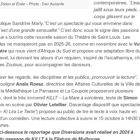
contemporaines.
“L’ea
Didon et Énée
– Photo : Dan Aucante
jaillit sous leurs pieds,
corps glissent sur le
plique Sandrine Marly.
”C’est un spectacle qui vous emmène dans
 C’est d’une grande sensualité.”
C’est donc sous le signe des passions
e s’ouvrira cette nouvelle saison du Théâtre de Saint-Louis. Les
lles ne manqueront pas en 2025-26, comme en novembre avec le
Vu
tre
qui nous vient d’Afrique du Sud et propose une adaptation libre d
vel, lui donnant les atours d’un requiem, inspiré de l’Isicathamiya, c
des Zoulous, pour accompagner les danseurs.
ser les regards, les disciplines et les publics, promouvoir la lecture”
,
souligné
Anaïs Roesz
, directrice des Affaires Culturelles de la Ville d
, la Médiathèque Le Parnasse et La Coupole proposeront plusieurs
, dont le très immersif
KiLLT – La Mare à sorcières
, texte de
Simon
is en scène par
Olivier Letellier
. Davantage dispositif que spectacle
« Ki Lira Le Texte”
) propose au public de lire le texte à voix haute en
’un comédien. Une lecture collective à suivre le 15 octobre à 14h30 à
rtes.
i-dessous le reportage que Diversions avait réalisé en 2024 à
du passage de KiLLT à la Filature de Mulhouse.