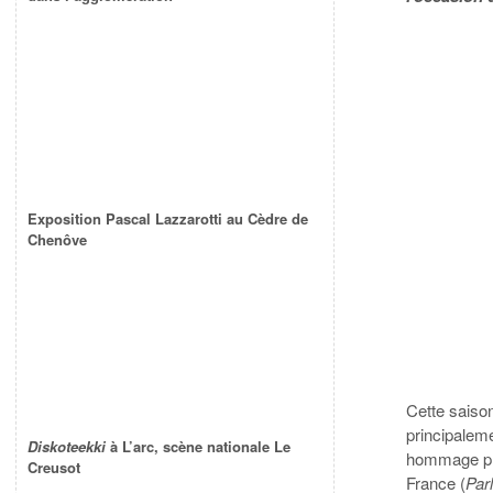
Exposition Pascal Lazzarotti au Cèdre de
Chenôve
Cette saison
principalem
Diskoteekki
à L’arc, scène nationale Le
hommage ple
Creusot
France (
Par