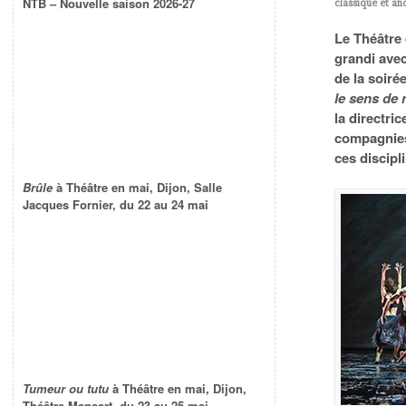
NTB – Nouvelle saison 2026-27
classique et an
Le Théâtre 
grandi avec
de la soiré
le sens de 
la directri
compagnies
ces discipl
Brûle
à Théâtre en mai, Dijon, Salle
Jacques Fornier, du 22 au 24 mai
Tumeur ou tutu
à Théâtre en mai, Dijon,
Théâtre Mansart, du 23 au 25 mai