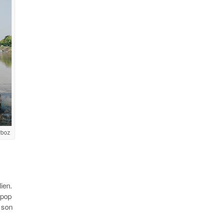
yboz
ien.
 pop
 son