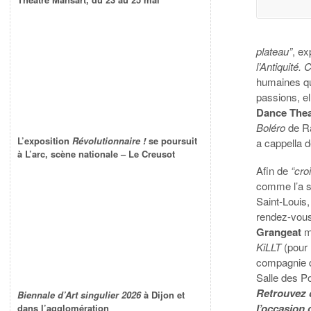
plateau”
, ex
l’Antiquité.
humaines qu
passions, e
Dance Thea
Boléro
de Ra
L’exposition
Révolutionnaire !
se poursuit
a cappella 
à L’arc, scène nationale – Le Creusot
Afin de
“croi
comme l’a 
Saint-Louis
rendez-vous
Grangeat
m
KiLLT
(pour
compagnie d
Salle des Po
Retrouvez c
Biennale d’Art singulier 2026
à Dijon et
l’occasion 
dans l’agglomération