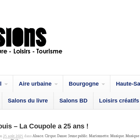
l
Aire urbaine
Bourgogne
Haute-S
Salons du livre
Salons BD
Loisirs créatifs
ouis – La Coupole a 25 ans !
on
25 août 2025
dans
Alsace
,
Cirque
,
Danse
,
Jeune public
,
Marionnette
,
Musique
,
Musique