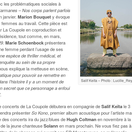
ec les problématiques sociales à
armanes – Nos corps parlent parfois
n janvier.
Marion Bouquet
y évoque
 femmes au travail. Cette pièce est
r La Coupole en coproduction et
résidence, tout comme, en mars,
29
.
Marie Schoenbock
présentera
’une femme perdant l’usage de ses
e espèce de thriller médical, et
 enquête au sein de sa propre
 nous explique la metteuse en scène,
itiatique pour pouvoir se remettre en
Salif Keita – Photo : Lucille_Re
ans l’histoire il y a un moment de
 un secret que ce personnage a enfoui
.
e concerts de La Coupole débutera en compagnie de
Salif Keïta
le 3
viendra présenter
So Kono
, premier album acoustique pour l’artiste mal
e des concerts ira du jazz/blues de
Hugh Coltman
en novembre à la
e de la jeune chanteuse
Solann
en mars prochain. Ne vous fiez pas à