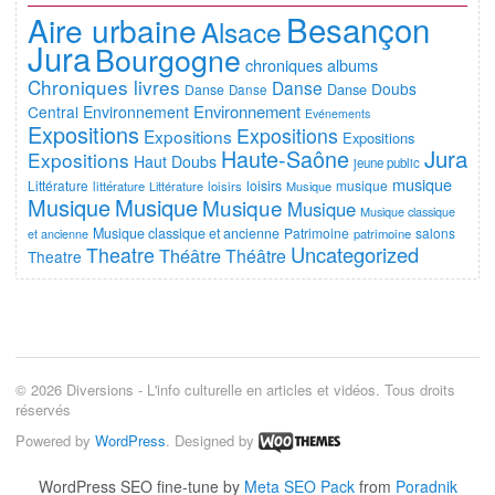
Besançon
Aire urbaine
Alsace
Jura
Bourgogne
chroniques albums
Chroniques livres
Danse
Doubs
Danse
Danse
Danse
Environnement
Central
Environnement
Evénements
Expositions
Expositions
Expositions
Expositions
Jura
Haute-Saône
Expositions
Haut Doubs
jeune public
musique
Littérature
loisirs
musique
littérature
Littérature
loisirs
Musique
Musique
Musique
Musique
Musique
Musique classique
Musique classique et ancienne
Patrimoine
salons
et ancienne
patrimoine
Uncategorized
Theatre
Théâtre
Théâtre
Theatre
© 2026 Diversions - L'info culturelle en articles et vidéos. Tous droits
réservés
Powered by
WordPress
. Designed by
WordPress SEO fine-tune by
Meta SEO Pack
from
Poradnik