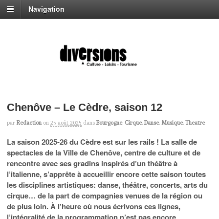
Navigation
Chenôve – Le Cèdre, saison 12
par
Redaction
on
25 août 2025
dans
Bourgogne
,
Cirque
,
Danse
,
Musique
,
Theatre
La saison 2025-26 du Cèdre est sur les rails ! La salle de
spectacles de la Ville de Chenôve, centre de culture et de
rencontre avec ses gradins inspirés d’un théâtre à
l’italienne, s’apprête à accueillir encore cette saison toutes
les disciplines artistiques: danse, théâtre, concerts, arts du
cirque… de la part de compagnies venues de la région ou
de plus loin. À l’heure où nous écrivons ces lignes,
l’intégralité de la programmation n’est pas encore