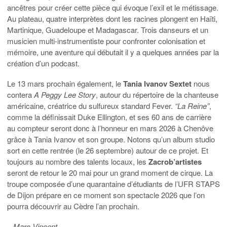
ancêtres pour créer cette pièce qui évoque l’exil et le métissage.
Au plateau, quatre interprètes dont les racines plongent en Haïti,
Martinique, Guadeloupe et Madagascar. Trois danseurs et un
musicien multi-instrumentiste pour confronter colonisation et
mémoire, une aventure qui débutait il y a quelques années par la
création d’un podcast.
Le 13 mars prochain également, le
Tania Ivanov Sextet
nous
contera
A Peggy Lee Story
, autour du répertoire de la chanteuse
américaine, créatrice du sulfureux standard Fever.
“La Reine”
,
comme la définissait Duke Ellington, et ses 60 ans de carrière
au compteur seront donc à l’honneur en mars 2026 à Chenôve
grâce à Tania Ivanov et son groupe. Notons qu’un album studio
sort en cette rentrée (le 26 septembre) autour de ce projet. Et
toujours au nombre des talents locaux, les
Zacrob’artistes
seront de retour le 20 mai pour un grand moment de cirque. La
troupe composée d’une quarantaine d’étudiants de l’UFR STAPS
de Dijon prépare en ce moment son spectacle 2026 que l’on
pourra découvrir au Cèdre l’an prochain.
– Marc Vincent –