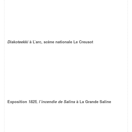
Diskoteekki
à L’arc, scène nationale Le Creusot
Exposition
1825, l’incendie de Salins
à La Grande Saline