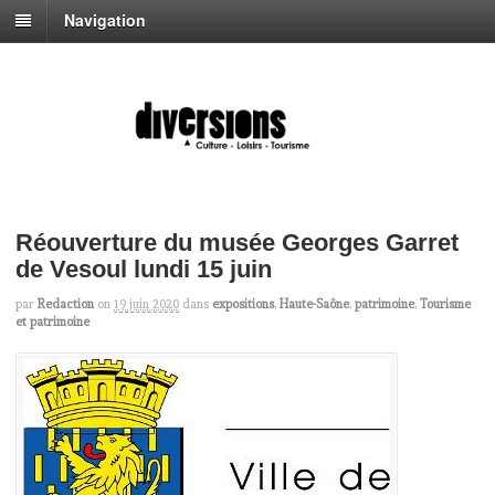
Navigation
Réouverture du musée Georges Garret
de Vesoul lundi 15 juin
par
Redaction
on
19 juin 2020
dans
expositions
,
Haute-Saône
,
patrimoine
,
Tourisme
et patrimoine