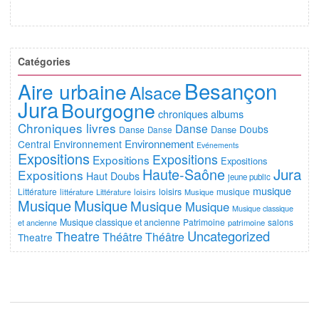
Catégories
Besançon
Aire urbaine
Alsace
Jura
Bourgogne
chroniques albums
Chroniques livres
Danse
Doubs
Danse
Danse
Danse
Environnement
Central
Environnement
Evénements
Expositions
Expositions
Expositions
Expositions
Jura
Haute-Saône
Expositions
Haut Doubs
jeune public
musique
Littérature
loisirs
musique
littérature
Littérature
loisirs
Musique
Musique
Musique
Musique
Musique
Musique classique
Musique classique et ancienne
Patrimoine
salons
et ancienne
patrimoine
Uncategorized
Theatre
Théâtre
Théâtre
Theatre