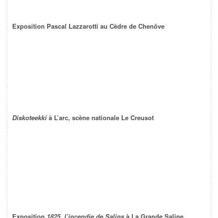
Exposition Pascal Lazzarotti au Cèdre de Chenôve
Diskoteekki
à L’arc, scène nationale Le Creusot
Exposition
1825, l’incendie de Salins
à La Grande Saline