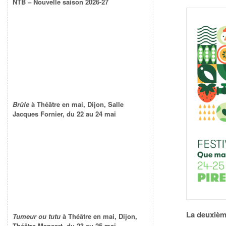
NTB – Nouvelle saison 2026-27
Brûle
à Théâtre en mai, Dijon, Salle
Jacques Fornier, du 22 au 24 mai
La deuxième
Tumeur ou tutu
à Théâtre en mai, Dijon,
Théâtre Mansart, du 23 au 25 mai