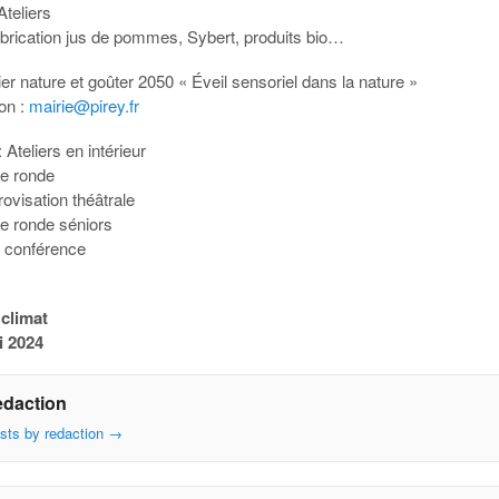
Ateliers
abrication jus de pommes, Sybert, produits bio…
ier nature et goûter 2050 « Éveil sensoriel dans la nature »
ion :
mairie@pirey.fr
 Ateliers en intérieur
le ronde
ovisation théâtrale
le ronde séniors
i conférence
 climat
i 2024
edaction
osts by redaction
→