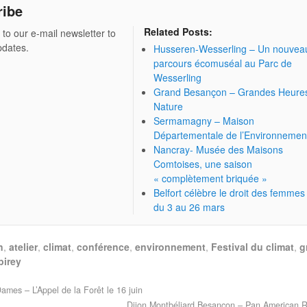
ribe
Related Posts:
 to our e-mail newsletter to
pdates.
Husseren-Wesserling – Un nouvea
parcours écomuséal au Parc de
Wesserling
Grand Besançon – Grandes Heure
Nature
Sermamagny – Maison
Départementale de l’Environnemen
Nancray- Musée des Maisons
Comtoises, une saison
« complètement briquée »
Belfort célèbre le droit des femmes
du 3 au 26 mars
n
,
atelier
,
climat
,
conférence
,
environnement
,
Festival du climat
,
g
pirey
mes – L’Appel de la Forêt le 16 juin
Dijon Montbéliard Besançon – Pan American