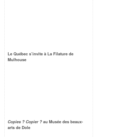
Le Québec s’invite à La Filature de
Mulhouse
Copies ? Copier ?
au Musée des beaux-
arts de Dole