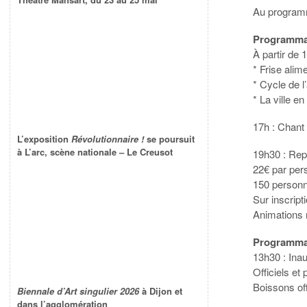
Au programm
Programmat
À partir de 
* Frise alim
* Cycle de l
* La ville e
17h : Chant 
L’exposition
Révolutionnaire !
se poursuit
à L’arc, scène nationale – Le Creusot
19h30 : Re
22€ par per
150 perso
Sur inscript
Animations
Programmat
13h30 : Inau
Officiels et
Boissons of
Biennale d’Art singulier 2026
à Dijon et
dans l’agglomération