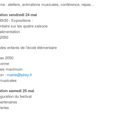
e : ateliers, animations musicales, conférence, repas…
ion vendredi 24 mai
16h30 : Expositions :
entaire sur les quatre saisons
’alimentation
n 2050
des enfants de l’école élémentaire
pas 2050
sonne
nnes maximum
ion :
mairie@pirey.fr
 musicales
ion samedi 25 mai
guration du festival
 partenaires
fertes