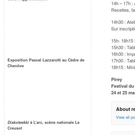
14h – 17h : 
Recettes, f
14h30 : Atel
Sur inscript
15h- 18h15 :
15h30 : Tab
16h30 : Impr
Exposition Pascal Lazzarotti au Cèdre de
17h30 : Tab
Chenôve
18h15 : Min
Pirey
Festival du
24 et 25 ma
About r
View all p
Diskoteekki
à L’arc, scène nationale Le
Creusot