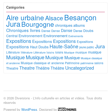
Catégories
Besançon
Aire urbaine
Alsace
Jura
Bourgogne
chroniques albums
Chroniques livres
Danse
Doubs
Danse
Danse
Danse
Environnement
Central
Environnement
Evénements
Expositions
Expositions
Expositions
Expositions
Jura
Haute-Saône
Expositions
Haut Doubs
jeune public
musique
Littérature
loisirs
musique
littérature
Littérature
loisirs
Musique
Musique
Musique
Musique
Musique
Musique classique
Musique classique et ancienne
Patrimoine
salons
et ancienne
patrimoine
Uncategorized
Theatre
Théâtre
Théâtre
Theatre
© 2026 Diversions - L'info culturelle en articles et vidéos. Tous droits
réservés
Powered by
WordPress
. Designed by