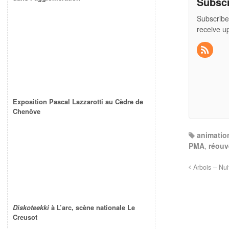
Subsc
Subscribe
receive u
Exposition Pascal Lazzarotti au Cèdre de
Chenôve
animatio
PMA
,
réouv
Arbois – Nuit
Diskoteekki
à L’arc, scène nationale Le
Creusot