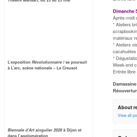
Dimanche 5
Après-midi c
* Ateliers b
scrapbookin
matériaux r
* Ateliers o
cacahuètes 
* Dégustatio
L’exposition
Révolutionnaire !
se poursuit
Week-end co
à L’arc, scène nationale – Le Creusot
Entrée libre 
Damassine
Réouverture
About r
View all p
Biennale d’Art singulier 2026
à Dijon et
dans l’agglomération