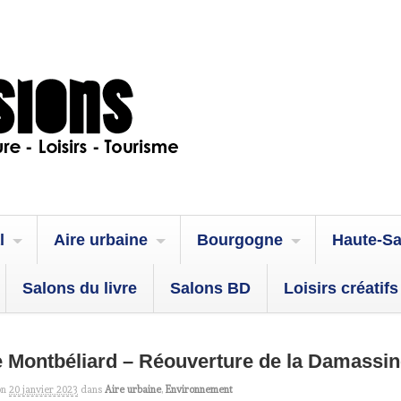
l
Aire urbaine
Bourgogne
Haute-S
Salons du livre
Salons BD
Loisirs créatifs
 Montbéliard – Réouverture de la Damassi
on
20 janvier 2023
dans
Aire urbaine
,
Environnement