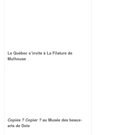
Le Québec s’invite à La Filature de
Mulhouse
Copies ? Copier ?
au Musée des beaux-
arts de Dole