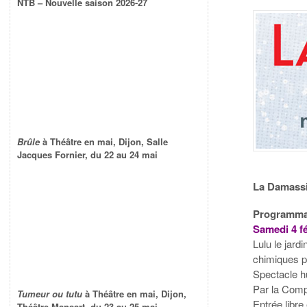
NTB – Nouvelle saison 2026-27
Brûle
à Théâtre en mai, Dijon, Salle
Jacques Fornier, du 22 au 24 mai
La Damassin
Programmat
Samedi 4 fé
Lulu le jard
chimiques po
Spectacle hu
Par la Comp
Tumeur ou tutu
à Théâtre en mai, Dijon,
Entrée libre
Théâtre Mansart, du 23 au 25 mai