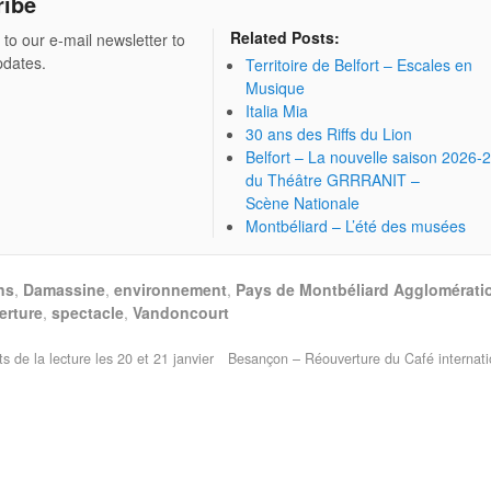
ribe
Related Posts:
 to our e-mail newsletter to
pdates.
Territoire de Belfort – Escales en
Musique
Italia Mia
30 ans des Riffs du Lion
Belfort – La nouvelle saison 2026-
du Théâtre GRRRANIT –
Scène Nationale
Montbéliard – L’été des musées
ns
,
Damassine
,
environnement
,
Pays de Montbéliard Agglomérati
erture
,
spectacle
,
Vandoncourt
s de la lecture les 20 et 21 janvier
Besançon – Réouverture du Café internat