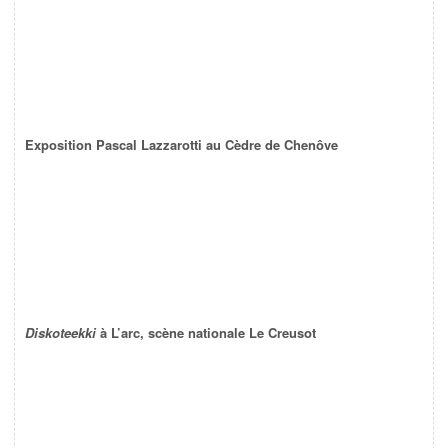
Exposition Pascal Lazzarotti au Cèdre de Chenôve
Diskoteekki
à L’arc, scène nationale Le Creusot