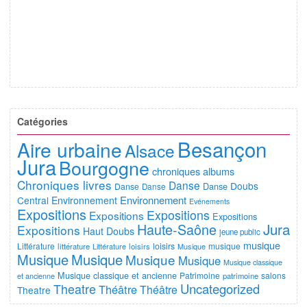
Catégories
Besançon
Aire urbaine
Alsace
Jura
Bourgogne
chroniques albums
Chroniques livres
Danse
Doubs
Danse
Danse
Danse
Environnement
Central
Environnement
Evénements
Expositions
Expositions
Expositions
Expositions
Jura
Haute-Saône
Expositions
Haut Doubs
jeune public
musique
Littérature
loisirs
musique
littérature
Littérature
loisirs
Musique
Musique
Musique
Musique
Musique
Musique classique
Musique classique et ancienne
Patrimoine
salons
et ancienne
patrimoine
Uncategorized
Theatre
Théâtre
Théâtre
Theatre