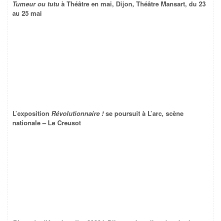
Tumeur ou tutu
à Théâtre en mai, Dijon, Théâtre Mansart, du 23
au 25 mai
L’exposition
Révolutionnaire !
se poursuit à L’arc, scène
nationale – Le Creusot