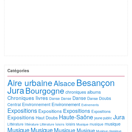
Catégories
Besançon
Aire urbaine
Alsace
Jura
Bourgogne
chroniques albums
Chroniques livres
Danse
Doubs
Danse
Danse
Danse
Environnement
Central
Environnement
Evénements
Expositions
Expositions
Expositions
Expositions
Jura
Haute-Saône
Expositions
Haut Doubs
jeune public
musique
Littérature
loisirs
musique
littérature
Littérature
loisirs
Musique
Musique
Musique
Musique
Musique
Musique classique