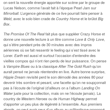
on sent la nouvelle énergie apportée sur scène par le groupe de
Lucas Nelson, comme l’avait fait à l’époque Pearl Jam sur
Mirrorball
. L’urgence générale de ce live pourrait faire penser à
Weld
, avec le solo bien crade de
Country Home
et le brûlot
Big
Box
.
The Promise Of The Real
fait plus que suppléer Crazy Horse et
donne une nouvelle lecture à un titre comme
Love & Only Love
,
qui s’étire pendant près de 30 minutes avec des impros
aériennes où se fait ressentir le feeling qui s’est tissé avec le
Loner.
Earth
est aussi et surtout l’occasion d’entendre des
vieilles compos qui n’ont rien perdu de leur puissance. On pense
à
Vampire Blues
ou à la classique
After The Gold Rush
qu’on
aurait pensé ne jamais réentendre en live. Autre bonne surprise,
Hippie Dream
revisité perd le son démodé des années 80 pour
devenir très sombre et pesant, une facette qu’on ne soupçonnait
pas à l’écoute de l’original (d’ailleurs on a l’album
Landing On
Water
juste pour la collection, mais on ne l’écoute jamais). La
country de
Western Heroes
ou de
Human Highway
permet
d’apporter un peu plus de légèreté à l’ensemble. Aux premiers
abords, on peut avoir peur d’un album au militantisme prononcé.