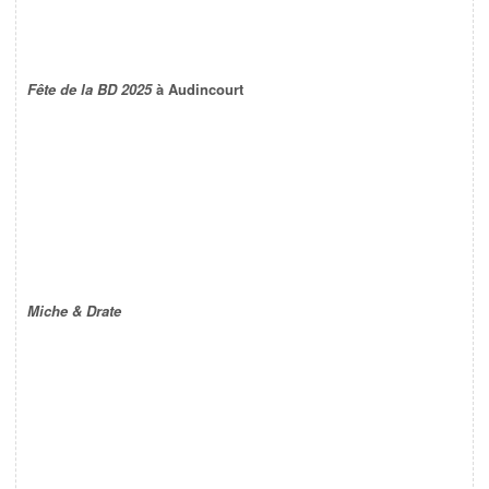
Fête de la BD 2025
à Audincourt
Miche & Drate