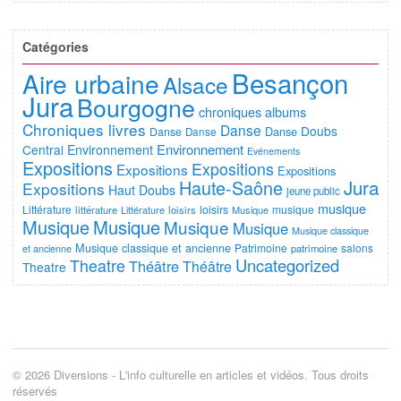
Catégories
Besançon
Aire urbaine
Alsace
Jura
Bourgogne
chroniques albums
Chroniques livres
Danse
Doubs
Danse
Danse
Danse
Environnement
Central
Environnement
Evénements
Expositions
Expositions
Expositions
Expositions
Jura
Haute-Saône
Expositions
Haut Doubs
jeune public
musique
Littérature
loisirs
musique
littérature
Littérature
loisirs
Musique
Musique
Musique
Musique
Musique
Musique classique
Musique classique et ancienne
Patrimoine
salons
et ancienne
patrimoine
Uncategorized
Theatre
Théâtre
Théâtre
Theatre
© 2026 Diversions - L'info culturelle en articles et vidéos. Tous droits
réservés